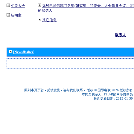
相关大会
无线电通信部门各组(研究组、特委会、大会筹备会议、无
的候选人
新闻室
其它信息
联系人
[Newsflashes]
回到本页页首
-
反馈意见
-
请与我们联系
-
版权 © 国际电联 2026
版权所有
本网页联系人 :
ITU-R的网络协调员
最近更新日期 : 2013-01-30