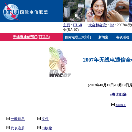
主页
:
ITU-R
； :
大会和会议
; :
RA
: 2007
会(RA-07)
无线电通信部门(ITU-R)
国际电联三大部门
新闻室
各项活动
2007年无线电通信全会(
(2007年10月15日-10月19日
«决议汇编»
全部展开
一般信息
文件
代表注册
出版物