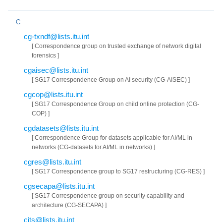
C
cg-txndf@lists.itu.int
[ Correspondence group on trusted exchange of network digital
forensics ]
cgaisec@lists.itu.int
[ SG17 Correspondence Group on AI security (CG-AISEC) ]
cgcop@lists.itu.int
[ SG17 Correspondence Group on child online protection (CG-
COP) ]
cgdatasets@lists.itu.int
[ Correspondence Group for datasets applicable for AI/ML in
networks (CG-datasets for AI/ML in networks) ]
cgres@lists.itu.int
[ SG17 Correspondence group to SG17 restructuring (CG-RES) ]
cgsecapa@lists.itu.int
[ SG17 Correspondence group on security capability and
architecture (CG-SECAPA) ]
cits@lists.itu.int