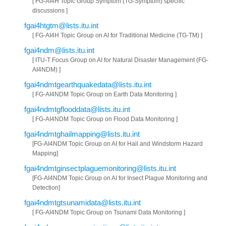
[ FG-AI4H Topic Group Symptom (TG-Symptom) specific
discussions ]
fgai4htgtm@lists.itu.int
[ FG-AI4H Topic Group on AI for Traditional Medicine (TG-TM) ]
fgai4ndm@lists.itu.int
[ ITU-T Focus Group on AI for Natural Disaster Management (FG-
AI4NDM) ]
fgai4ndmtgearthquakedata@lists.itu.int
[ FG-AI4NDM Topic Group on Earth Data Monitoring ]
fgai4ndmtgflooddata@lists.itu.int
[ FG-AI4NDM Topic Group on Flood Data Monitoring ]
fgai4ndmtghailmapping@lists.itu.int
[FG-AI4NDM Topic Group on AI for Hail and Windstorm Hazard
Mapping]
fgai4ndmtginsectplaguemonitoring@lists.itu.int
[FG-AI4NDM Topic Group on AI for Insect Plague Monitoring and
Detection]
fgai4ndmtgtsunamidata@lists.itu.int
[ FG-AI4NDM Topic Group on Tsunami Data Monitoring ]