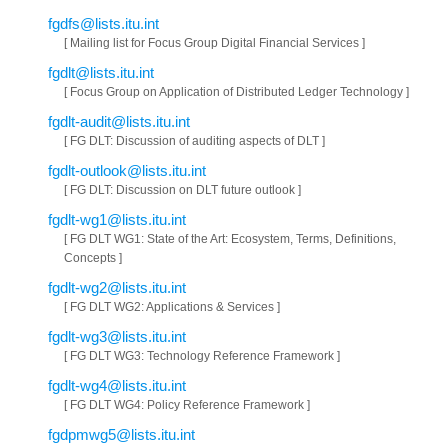
fgdfs@lists.itu.int
[ Mailing list for Focus Group Digital Financial Services ]
fgdlt@lists.itu.int
[ Focus Group on Application of Distributed Ledger Technology ]
fgdlt-audit@lists.itu.int
[ FG DLT: Discussion of auditing aspects of DLT ]
fgdlt-outlook@lists.itu.int
[ FG DLT: Discussion on DLT future outlook ]
fgdlt-wg1@lists.itu.int
[ FG DLT WG1: State of the Art: Ecosystem, Terms, Definitions,
Concepts ]
fgdlt-wg2@lists.itu.int
[ FG DLT WG2: Applications & Services ]
fgdlt-wg3@lists.itu.int
[ FG DLT WG3: Technology Reference Framework ]
fgdlt-wg4@lists.itu.int
[ FG DLT WG4: Policy Reference Framework ]
fgdpmwg5@lists.itu.int