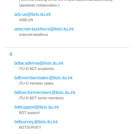
standards collaboration ]
arb-un@lists.itu.int
ARB-UN
artecnet-taskforce@lists.itu.int
artecnet-taskforce
B
bdtacademia@lists.itu.int
ITU-D BDT academia
bdtmemberstates@lists.itu.int
ITU-D member states
bdtsectormembers@lists.itu.int
ITU-D BDT sector members
bdtsupport@lists.itu.int
BDT support
bdtsurvey@lists.itu.int
BDTSURVEY