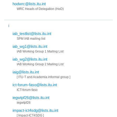
hodwrc@lists.itu.int
WRC Heads of Delegation (HoD)
I
iab_testlist@lists.itu.int
SPM IAB mailing list
iab_wg1@lists.itu.int
IAB Working Group 1 Mailing List
iab_wg2@lists.itu.int
IAB Working Group 2 Mailing List
iaig@lists.itu.int
[ ITU-T and Academia informal group ]
ict-forum-faso@lists.itu.int
ICT-forum-faso
iegwtpf26@lists.itu.int
iegwtpf26
impact-ict4sdg@lists.itu.int
[ Impact-ICT4SDG ]