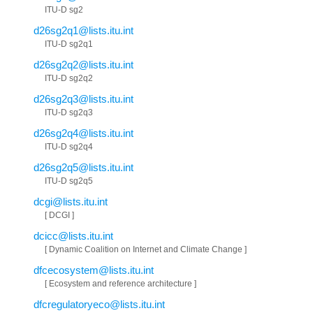
ITU-D sg2
d26sg2q1@lists.itu.int
ITU-D sg2q1
d26sg2q2@lists.itu.int
ITU-D sg2q2
d26sg2q3@lists.itu.int
ITU-D sg2q3
d26sg2q4@lists.itu.int
ITU-D sg2q4
d26sg2q5@lists.itu.int
ITU-D sg2q5
dcgi@lists.itu.int
[ DCGI ]
dcicc@lists.itu.int
[ Dynamic Coalition on Internet and Climate Change ]
dfcecosystem@lists.itu.int
[ Ecosystem and reference architecture ]
dfcregulatoryeco@lists.itu.int