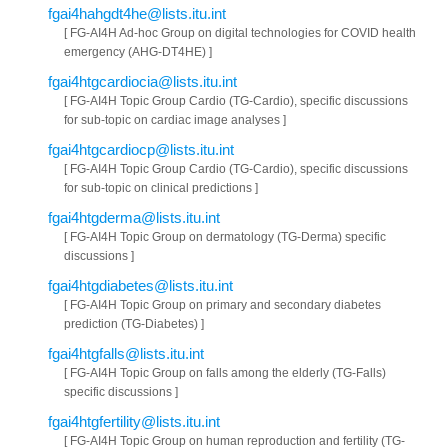
fgai4hahgdt4he@lists.itu.int
[ FG-AI4H Ad-hoc Group on digital technologies for COVID health
emergency (AHG-DT4HE) ]
fgai4htgcardiocia@lists.itu.int
[ FG-AI4H Topic Group Cardio (TG-Cardio), specific discussions
for sub-topic on cardiac image analyses ]
fgai4htgcardiocp@lists.itu.int
[ FG-AI4H Topic Group Cardio (TG-Cardio), specific discussions
for sub-topic on clinical predictions ]
fgai4htgderma@lists.itu.int
[ FG-AI4H Topic Group on dermatology (TG-Derma) specific
discussions ]
fgai4htgdiabetes@lists.itu.int
[ FG-AI4H Topic Group on primary and secondary diabetes
prediction (TG-Diabetes) ]
fgai4htgfalls@lists.itu.int
[ FG-AI4H Topic Group on falls among the elderly (TG-Falls)
specific discussions ]
fgai4htgfertility@lists.itu.int
[ FG-AI4H Topic Group on human reproduction and fertility (TG-