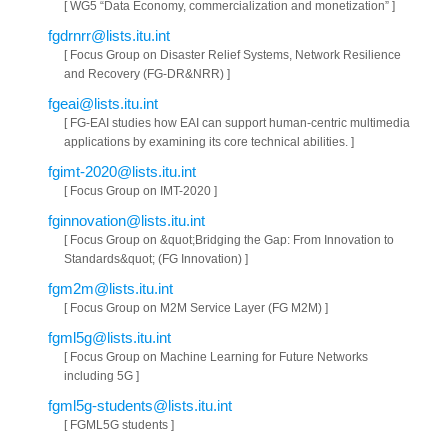
[ WG5 “Data Economy, commercialization and monetization” ]
fgdrnrr@lists.itu.int
[ Focus Group on Disaster Relief Systems, Network Resilience
and Recovery (FG-DR&NRR) ]
fgeai@lists.itu.int
[ FG-EAI studies how EAI can support human‑centric multimedia
applications by examining its core technical abilities. ]
fgimt-2020@lists.itu.int
[ Focus Group on IMT-2020 ]
fginnovation@lists.itu.int
[ Focus Group on &quot;Bridging the Gap: From Innovation to
Standards&quot; (FG Innovation) ]
fgm2m@lists.itu.int
[ Focus Group on M2M Service Layer (FG M2M) ]
fgml5g@lists.itu.int
[ Focus Group on Machine Learning for Future Networks
including 5G ]
fgml5g-students@lists.itu.int
[ FGML5G students ]