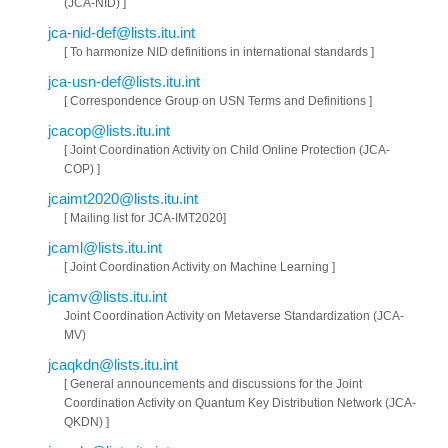
(JCA-NID) ]
jca-nid-def@lists.itu.int
[ To harmonize NID definitions in international standards ]
jca-usn-def@lists.itu.int
[ Correspondence Group on USN Terms and Definitions ]
jcacop@lists.itu.int
[ Joint Coordination Activity on Child Online Protection (JCA-
COP) ]
jcaimt2020@lists.itu.int
[ Mailing list for JCA-IMT2020]
jcaml@lists.itu.int
[ Joint Coordination Activity on Machine Learning ]
jcamv@lists.itu.int
Joint Coordination Activity on Metaverse Standardization (JCA-
MV)
jcaqkdn@lists.itu.int
[ General announcements and discussions for the Joint
Coordination Activity on Quantum Key Distribution Network (JCA-
QKDN) ]