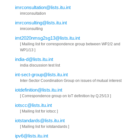
imrconsultation@lists.itu.int
imrconsultation
imrconsulting@lists.itu.int
imrconsulting
imt2020nmsg2sg13@lists.itu.int
[ Mailing list for correspondence group between WP2/2 and
WP1/13 ]
india-d@lists.itu.int
india discussion test list
int-sect-group@lists.itu.int
Inter-Sector Coordination Group on issues of mutual interest
iotdefinition@lists.itu.int
[ Correspondence group on IoT definition by Q.25/13 ]
iotscc@lists.itu.int
[ Mailing list for iotscc ]
iotstandards@lists.itu.int
[ Mailing list for iotstandards ]
ipv6@lists.itu.int