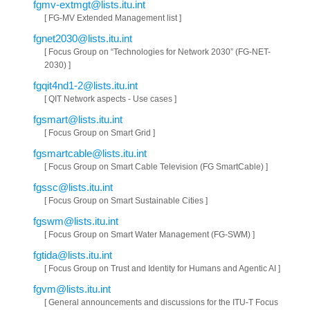
fgmv-extmgt@lists.itu.int
[ FG-MV Extended Management list ]
fgnet2030@lists.itu.int
[ Focus Group on “Technologies for Network 2030” (FG-NET-
2030) ]
fgqit4nd1-2@lists.itu.int
[ QIT Network aspects - Use cases ]
fgsmart@lists.itu.int
[ Focus Group on Smart Grid ]
fgsmartcable@lists.itu.int
[ Focus Group on Smart Cable Television (FG SmartCable) ]
fgssc@lists.itu.int
[ Focus Group on Smart Sustainable Cities ]
fgswm@lists.itu.int
[ Focus Group on Smart Water Management (FG-SWM) ]
fgtida@lists.itu.int
[ Focus Group on Trust and Identity for Humans and Agentic AI ]
fgvm@lists.itu.int
[ General announcements and discussions for the ITU-T Focus