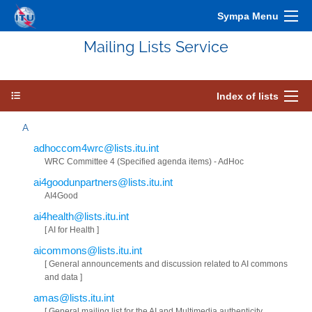
Sympa Menu
Mailing Lists Service
Index of lists
A
adhoccom4wrc@lists.itu.int
WRC Committee 4 (Specified agenda items) - AdHoc
ai4goodunpartners@lists.itu.int
AI4Good
ai4health@lists.itu.int
[ AI for Health ]
aicommons@lists.itu.int
[ General announcements and discussion related to AI commons
and data ]
amas@lists.itu.int
[ General mailing list for the AI and Multimedia authenticity