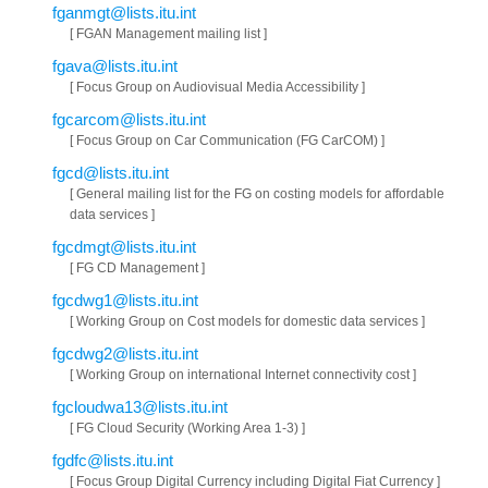
fganmgt@lists.itu.int
[ FGAN Management mailing list ]
fgava@lists.itu.int
[ Focus Group on Audiovisual Media Accessibility ]
fgcarcom@lists.itu.int
[ Focus Group on Car Communication (FG CarCOM) ]
fgcd@lists.itu.int
[ General mailing list for the FG on costing models for affordable
data services ]
fgcdmgt@lists.itu.int
[ FG CD Management ]
fgcdwg1@lists.itu.int
[ Working Group on Cost models for domestic data services ]
fgcdwg2@lists.itu.int
[ Working Group on international Internet connectivity cost ]
fgcloudwa13@lists.itu.int
[ FG Cloud Security (Working Area 1-3) ]
fgdfc@lists.itu.int
[ Focus Group Digital Currency including Digital Fiat Currency ]