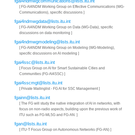
fgai4ndmwgcommunications@lists.itu.int
[ FG-AI4NDM Working Group on Effective Communications (WG-
Communications), specific discussions ]
fgai4ndmwgdata@lists.itu.int
[ FG-AI4NDM Working Group on Data (WG-Data), specific
discussions on data monitoring ]
fgai4ndmwgmodeling@lists.itu.int
[ FG-AI4NDM Working Group on Modeling (WG-Modeling),
specific discussions on AI modeling ]
fgai4ssc@lists.itu.int
[ Focus Group on AI for Smart Sustainable Cities and
Communities (FG-AI4SSC) ]
fgai4sscmgt@lists.itu.int
[ Private Mailinglist - FG AI for SSC Management ]
fgainn@lists.itu.int
[ The FG will study the native integration of AI in networks, with
focus on non-radio aspects, building upon the previous work of
ITU such as FG-ML5G and FG-AN. ]
fgan@lists.itu.int
[ ITU-T Focus Group on Autonomous Networks (FG-AN) ]