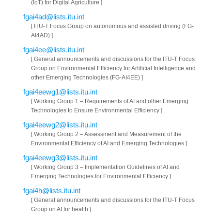
(IoT) for Digital Agriculture ]
fgai4ad@lists.itu.int
[ ITU-T Focus Group on autonomous and assisted driving (FG-
AI4AD) ]
fgai4ee@lists.itu.int
[ General announcements and discussions for the ITU-T Focus
Group on Environmental Efficiency for Artificial Intelligence and
other Emerging Technologies (FG-AI4EE) ]
fgai4eewg1@lists.itu.int
[ Working Group 1 – Requirements of AI and other Emerging
Technologies to Ensure Environmental Efficiency ]
fgai4eewg2@lists.itu.int
[ Working Group 2 – Assessment and Measurement of the
Environmental Efficiency of AI and Emerging Technologies ]
fgai4eewg3@lists.itu.int
[ Working Group 3 – Implementation Guidelines of AI and
Emerging Technologies for Environmental Efficiency ]
fgai4h@lists.itu.int
[ General announcements and discussions for the ITU-T Focus
Group on AI for health ]