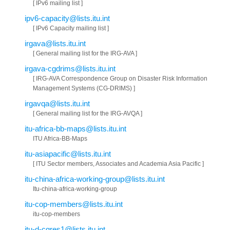
[ IPv6 mailing list ]
ipv6-capacity@lists.itu.int
[ IPv6 Capacity mailing list ]
irgava@lists.itu.int
[ General mailing list for the IRG-AVA ]
irgava-cgdrims@lists.itu.int
[ IRG-AVA Correspondence Group on Disaster Risk Information
Management Systems (CG-DRIMS) ]
irgavqa@lists.itu.int
[ General mailing list for the IRG-AVQA ]
itu-africa-bb-maps@lists.itu.int
ITU Africa-BB-Maps
itu-asiapacific@lists.itu.int
[ ITU Sector members, Associates and Academia Asia Pacific ]
itu-china-africa-working-group@lists.itu.int
Itu-china-africa-working-group
itu-cop-members@lists.itu.int
itu-cop-members
itu-d-cgres1@lists.itu.int