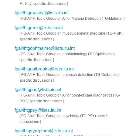
Fertility) specific discussions ]
fgai4htgmalaria@lists.itu.int
[ FG-AI4H Topic Group on AI for Malaria Detection (TG-Malaria) ]
fgai4htgmsk@lists.itu.int
[ FG-AI4H Topic Group on musculoskeletal medicine (TG-MSK)
specific discussions ]
fgai4htgophthalmo@lists.itu.int
[ FG-AI4H Topic Group on ophthalmology (TG-Ophthalmo)
specific discussions ]
fgai4htgoutbreaks@lists.itu.int
[ FG-AI4H Topic Group on outbreak detection (TG-Outbreaks)
specific discussions ]
fgai4htgpoc@lists.itu.int
[ FG-AI4H Topic Group on AI for point-of care diagnostics (TG-
POC) specific discussions ]
fgai4htgpsy@lists.itu.int
[ FG-AI4H Topic Group on psychiatry (TG-PSY) specific
discussions ]
fgai4htgsymptom@lists.itu.int