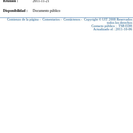
Reunión :
2011-11-21
Disponibilidad :
Documento público
Comienzo de la página
-
Comentarios
-
Contáctenos
-
Copyright © UIT
2008 Reservados
todos los derechos
Contacto público :
TSB EDH
Actualizado el : 2011-10-06