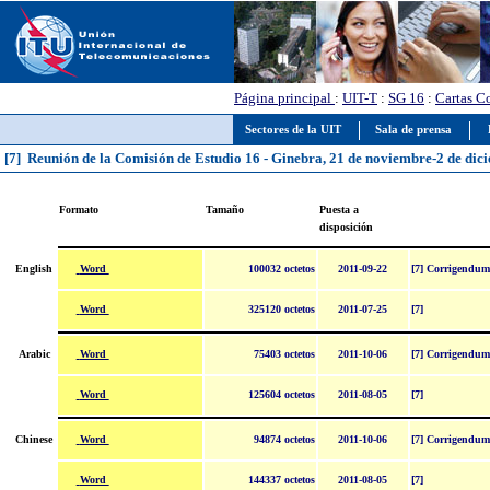
Página principal
:
UIT-T
:
SG 16
:
Cartas C
Sectores de la UIT
Sala de prensa
[7] Reunión de la Comisión de Estudio 16 - Ginebra, 21 de noviembre-2 de dic
Formato
Tamaño
Puesta a
disposición
Word
English
100032 octetos
2011-09-22
[7] Corrigendum
Word
325120 octetos
2011-07-25
[7]
Word
Arabic
75403 octetos
2011-10-06
[7] Corrigendum
Word
125604 octetos
2011-08-05
[7]
Word
Chinese
94874 octetos
2011-10-06
[7] Corrigendum
Word
144337 octetos
2011-08-05
[7]