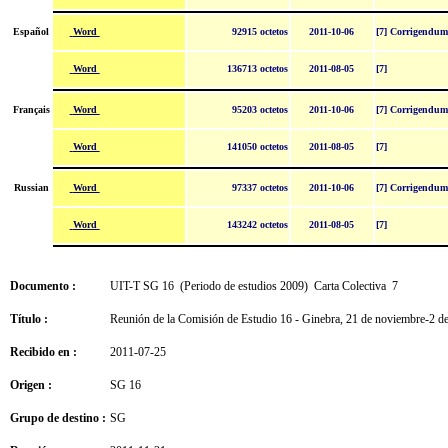
Word
Español
92915 octetos
2011-10-06
[7] Corrigendum
Word
136713 octetos
2011-08-05
[7]
Word
Français
95203 octetos
2011-10-06
[7] Corrigendum
Word
141050 octetos
2011-08-05
[7]
Word
Russian
97337 octetos
2011-10-06
[7] Corrigendum
Word
143242 octetos
2011-08-05
[7]
Documento :
UIT-T SG 16 (Periodo de estudios 2009) Carta Colectiva 7
Título :
Reunión de la Comisión de Estudio 16 - Ginebra, 21 de noviembre-2 d
Recibido en :
2011-07-25
Origen :
SG 16
Grupo de destino :
SG