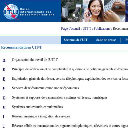
Page d'accueil
:
UIT-T
:
Publications
: Recomman
Secteurs de l'UIT
Salle de presse
E
Recommandations UIT-T
Organisation du travail de l'UIT-T
A
Principes de tarification et de comptabilité et questions de politique générale et d'éco
D
Exploitation générale du réseau, service téléphonique, exploitation des services et fac
E
Services de télécommunication non téléphoniques
F
Systèmes et supports de transmission, systèmes et réseaux numériques
G
Systèmes audiovisuels et multimédias
H
Réseau numérique à intégration de services
I
Réseaux câblés et transmission des signaux radiophoniques, télévisuels et autres sign
J