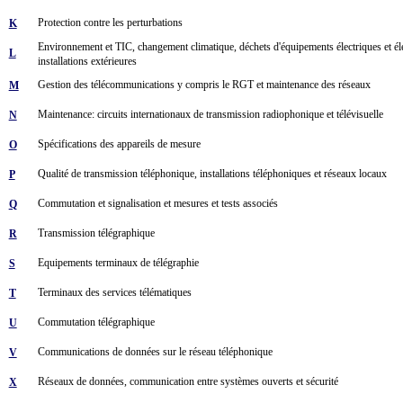
Protection contre les perturbations
K
Environnement et TIC, changement climatique, déchets d'équipements électriques et élect
L
installations extérieures
Gestion des télécommunications y compris le RGT et maintenance des réseaux
M
Maintenance: circuits internationaux de transmission radiophonique et télévisuelle
N
Spécifications des appareils de mesure
O
Qualité de transmission téléphonique, installations téléphoniques et réseaux locaux
P
Commutation et signalisation et mesures et tests associés
Q
Transmission télégraphique
R
Equipements terminaux de télégraphie
S
Terminaux des services télématiques
T
Commutation télégraphique
U
Communications de données sur le réseau téléphonique
V
Réseaux de données, communication entre systèmes ouverts et sécurité
X