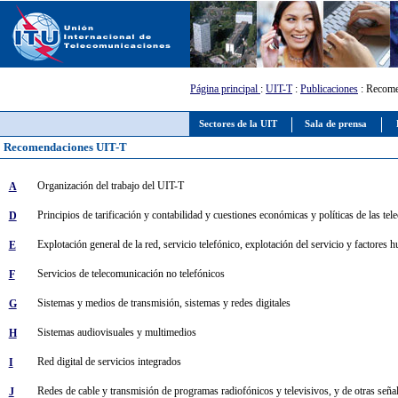
Página principal
:
UIT-T
:
Publicaciones
: Recome
Sectores de la UIT
Sala de prensa
Recomendaciones UIT-T
Organización del trabajo del UIT-T
A
Principios de tarificación y contabilidad y cuestiones económicas y políticas de las t
D
Explotación general de la red, servicio telefónico, explotación del servicio y factores
E
Servicios de telecomunicación no telefónicos
F
Sistemas y medios de transmisión, sistemas y redes digitales
G
Sistemas audiovisuales y multimedios
H
Red digital de servicios integrados
I
Redes de cable y transmisión de programas radiofónicos y televisivos, y de otras seña
J