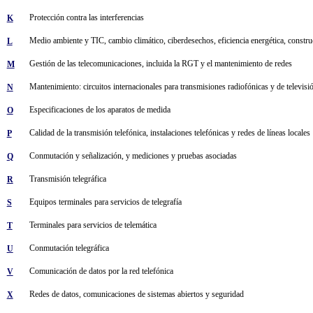
Protección contra las interferencias
K
Medio ambiente y TIC, cambio climático, ciberdesechos, eficiencia energética, construcc
L
Gestión de las telecomunicaciones, incluida la RGT y el mantenimiento de redes
M
Mantenimiento: circuitos internacionales para transmisiones radiofónicas y de televisi
N
Especificaciones de los aparatos de medida
O
Calidad de la transmisión telefónica, instalaciones telefónicas y redes de líneas locales
P
Conmutación y señalización, y mediciones y pruebas asociadas
Q
Transmisión telegráfica
R
Equipos terminales para servicios de telegrafía
S
Terminales para servicios de telemática
T
Conmutación telegráfica
U
Comunicación de datos por la red telefónica
V
Redes de datos, comunicaciones de sistemas abiertos y seguridad
X