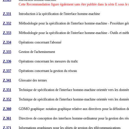
Cette Recommandation figure également sans être publiée dans la série E sous 
Z.331
Introduction à la spécification de l'interface homme-machine
Z.332
Méthodologie pour la spécification de l'interface homme-machine - Procédure gén
Z.333
Méthodologie pour la spécification de l'interface homme-machine - Outils et mé
Z.334
Opérations concernant l'abonné
Z.335
Gestion de l'acheminement
Z.336
Opérations concernant les mesures du trafic
Z.337
Opérations concernant la gestion du réseau
Z.341
Glossaire des termes
Z.351
Technique de spécification de l'interface homme-machine orientée vers les donné
Z.352
Technique de spécification de l'interface homme-machine orientée vers les donné
Z.360
GDMO graphique: notation graphique relative aux directives pour la définition d
Z.361
Directives de conception des interfaces homme-ordinateur pour la gestion des r
Z.371
Informations graphiques pour les objets de gestion des télécommunications