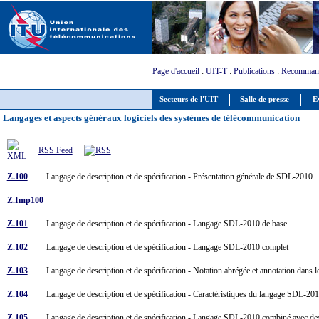
Page d'accueil
:
UIT-T
:
Publications
:
Recommand
Secteurs de l'UIT
Salle de presse
E
Langages et aspects généraux logiciels des systèmes de télécommunication
RSS Feed
Z.100
Langage de description et de spécification - Présentation générale de SDL-2010
Z.Imp100
Z.101
Langage de description et de spécification - Langage SDL-2010 de base
Z.102
Langage de description et de spécification - Langage SDL-2010 complet
Z.103
Langage de description et de spécification - Notation abrégée et annotation dan
Z.104
Langage de description et de spécification - Caractéristiques du langage SDL-201
Z.105
Langage de description et de spécification - Langage SDL-2010 combiné avec