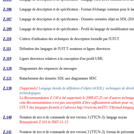
Z.106
Langage de description et de spécification - Format d'échange commun pour le
Z.107
Langage de description et de spécification - Données orientées objet en SDL-20
Z.109
Langage de description et de spécification - Profil du langage de modélisation 
Z.110
Critères d'utilisation des techniques de description formelle par l'UIT-T
Z.111
Définition des langages de l'UIT T: notations et lignes directrices
Z.119
Lignes directrices relatives à la conception d'un profil UML
Z.120
Diagrammes des séquences de messages
Z.121
Rattachement des données SDL aux diagrammes MSC
Z.130
[Supprimée]
Langage étendu de définition d'objets (eODL): techniques de dével
technologiques
La Recommandation Z.130 a été supprimée le 2008-07-25 car d'autres technique
cette Recommandation n'est pas susceptible d'être suffisamment utilisée pour en
UIT-T des langages formels à l'adresse http://www.itu.int/ITU-T/formal-languag
Z.140
Notation de test et de commande de test version 3 (TTCN-3): langage noyau
Renumérotée Z.161 le 2007-11-13
Z.141
Notation de test et de commande de test version 3 (TTCN-3): format de présentat