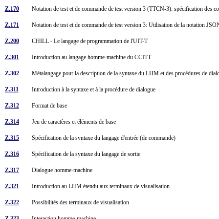
Z.170
Notation de test et de commande de test version 3 (TTCN-3): spécification de
Z.171
Notation de test et de commande de test version 3: Utilisation de la notation J
Z.200
CHILL - Le langage de programmation de l'UIT-T
Z.301
Introduction au langage homme-machine du CCITT
Z.302
Métalangage pour la description de la syntaxe du LHM et des procédures de dia
Z.311
Introduction à la syntaxe et à la procédure de dialogue
Z.312
Format de base
Z.314
Jeu de caractères et éléments de base
Z.315
Spécification de la syntaxe du langage d'entrée (de commande)
Z.316
Spécification de la syntaxe du langage de sortie
Z.317
Dialogue homme-machine
Z.321
Introduction au LHM étendu aux terminaux de visualisation
Z.322
Possibilités des terminaux de visualisation
Z.323
Interaction homme-machine