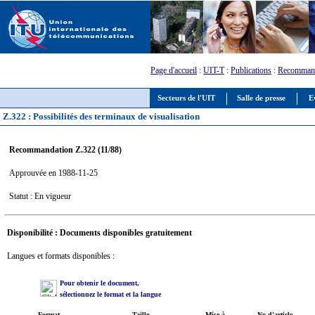
Page d'accueil
:
UIT-T
:
Publications
:
Recommand
Secteurs de l'UIT
Salle de presse
E
Z.322 : Possibilités des terminaux de visualisation
Recommandation Z.322 (11/88)
Approuvée en 1988-11-25
Statut : En vigueur
Disponibilité : Documents disponibles gratuitement
Langues et formats disponibles :
Pour obtenir le document,
sélectionnez le format et la langue
Format
Taille
Mise à
No d'article