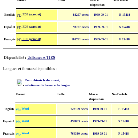
disposition
PDF (acrobat)
English
84267 octets
1989-09-01
E 15418
PDF (acrobat)
Español
93787 octets
1989-09-01
S 15418
PDF (acrobat)
Français
101761 octets
1989-09-01
F 15418
Disponibilité :
Utilisateurs TIES
Langues et formats disponibles :
Pour obtenir le document,
sélectionnez le format et la langue
Format
Taille
Mise à
No d'article
disposition
Word
English
723199 octets
1989-09-01
E 15418
Word
Español
499863 octets
1989-09-01
S 15418
Word
Français
764330 octets
1989-09-01
F 15418