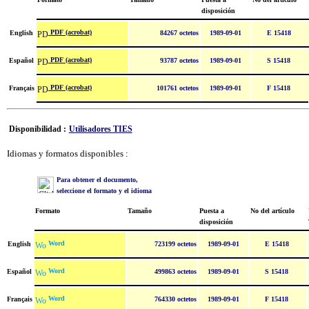
disposición
PDF (acrobat)
English
84267 octetos
1989-09-01
E 15418
PDF (acrobat)
Español
93787 octetos
1989-09-01
S 15418
PDF (acrobat)
Français
101761 octetos
1989-09-01
F 15418
Disponibilidad :
Utilisadores TIES
Idiomas y formatos disponibles :
Para obtener el documento,
seleccione el formato y el idioma
Formato
Tamaño
Puesta a
No del artículo
disposición
Word
English
723199 octetos
1989-09-01
E 15418
Word
Español
499863 octetos
1989-09-01
S 15418
Word
Français
764330 octetos
1989-09-01
F 15418