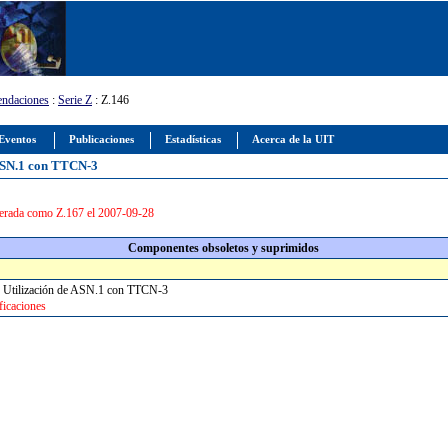
ndaciones
:
Serie Z
: Z.146
Eventos
Publicaciones
Estadísticas
Acerca de la UIT
 ASN.1 con TTCN-3
rada como Z.167 el 2007-09-28
Componentes obsoletos y suprimidos
 3: Utilización de ASN.1 con TTCN-3
icaciones