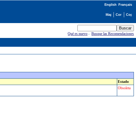
English
Français
Qué es nuevo
-
Busque las Recomendaciones
Estado
Obsoleta