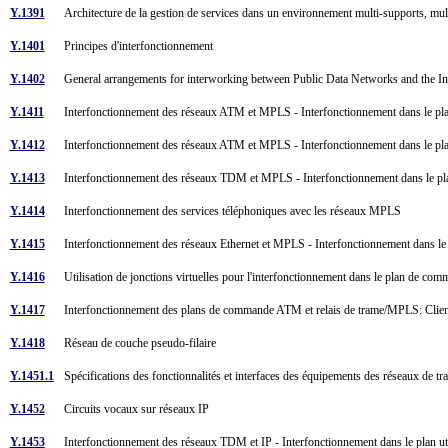
Y.1391
Architecture de la gestion de services dans un environnement multi-supports, mul
Y.1401
Principes d'interfonctionnement
Y.1402
General arrangements for interworking between Public Data Networks and the I
Y.1411
Interfonctionnement des réseaux ATM et MPLS - Interfonctionnement dans le plan
Y.1412
Interfonctionnement des réseaux ATM et MPLS - Interfonctionnement dans le pla
Y.1413
Interfonctionnement des réseaux TDM et MPLS - Interfonctionnement dans le pla
Y.1414
Interfonctionnement des services téléphoniques avec les réseaux MPLS
Y.1415
Interfonctionnement des réseaux Ethernet et MPLS - Interfonctionnement dans le 
Y.1416
Utilisation de jonctions virtuelles pour l'interfonctionnement dans le plan de
Y.1417
Interfonctionnement des plans de commande ATM et relais de trame/MPLS: Clie
Y.1418
Réseau de couche pseudo-filaire
Y.1451.1
Spécifications des fonctionnalités et interfaces des équipements des réseaux de
Y.1452
Circuits vocaux sur réseaux IP
Y.1453
Interfonctionnement des réseaux TDM et IP - Interfonctionnement dans le plan ut