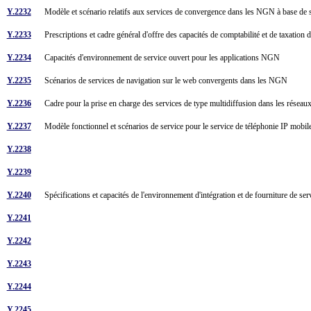
Y.2232
Modèle et scénario relatifs aux services de convergence dans les NGN à base de
Y.2233
Prescriptions et cadre général d'offre des capacités de comptabilité et de taxati
Y.2234
Capacités d'environnement de service ouvert pour les applications NGN
Y.2235
Scénarios de services de navigation sur le web convergents dans les NGN
Y.2236
Cadre pour la prise en charge des services de type multidiffusion dans les rés
Y.2237
Modèle fonctionnel et scénarios de service pour le service de téléphonie IP mobile
Y.2238
Y.2239
Y.2240
Spécifications et capacités de l'environnement d'intégration et de fourniture de 
Y.2241
Y.2242
Y.2243
Y.2244
Y.2245