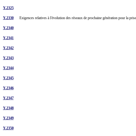
Y.2325
Y.2330
Exigences relatives à l'évolution des réseaux de prochaine génération pour la pri
Y.2340
Y.2341
Y.2342
Y.2343
Y.2344
Y.2345
Y.2346
Y.2347
Y.2348
Y.2349
Y.2350