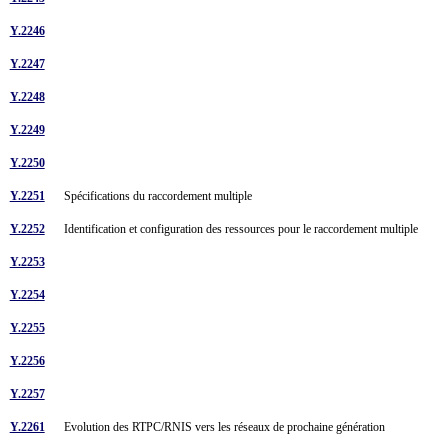
Y.2246
Y.2247
Y.2248
Y.2249
Y.2250
Y.2251
Spécifications du raccordement multiple
Y.2252
Identification et configuration des ressources pour le raccordement multiple
Y.2253
Y.2254
Y.2255
Y.2256
Y.2257
Y.2261
Evolution des RTPC/RNIS vers les réseaux de prochaine génération