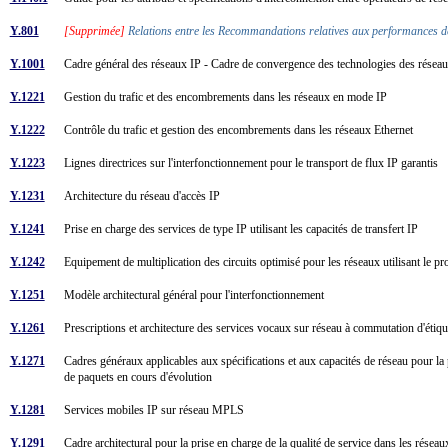
Y.801
[Supprimée]
Relations entre les Recommandations relatives aux performances de
Y.1001
Cadre général des réseaux IP - Cadre de convergence des technologies des réseau
Y.1221
Gestion du trafic et des encombrements dans les réseaux en mode IP
Y.1222
Contrôle du trafic et gestion des encombrements dans les réseaux Ethernet
Y.1223
Lignes directrices sur l'interfonctionnement pour le transport de flux IP garantis
Y.1231
Architecture du réseau d'accès IP
Y.1241
Prise en charge des services de type IP utilisant les capacités de transfert IP
Y.1242
Equipement de multiplication des circuits optimisé pour les réseaux utilisant le p
Y.1251
Modèle architectural général pour l'interfonctionnement
Y.1261
Prescriptions et architecture des services vocaux sur réseau à commutation d'étiq
Y.1271
Cadres généraux applicables aux spécifications et aux capacités de réseau pour la
de paquets en cours d'évolution
Y.1281
Services mobiles IP sur réseau MPLS
Y.1291
Cadre architectural pour la prise en charge de la qualité de service dans les rés