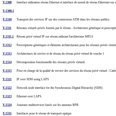
Y.1308
Interface utilisateur réseau Ethernet et interface de noeud de réseau Etherenet su
Y.1308.1
Y.1310
Transport des services IP sur des connexions ATM dans les réseaux publics
Y.1311
Réseaux virtuels privés fournis par le réseau - Architecture générique et prescrip
Y.1311.1
Réseau privé virtuel IP sur réseau utilisant l'architecture MPLS
Y.1312
Prescriptions génériques et éléments architecturaux pour les réseaux privés virtu
Y.1313
Architectures de service et de réseau du réseau privé virtuel de couche 1
Y.1314
Décomposition fonctionnelle des réseaux privés virtuels
Y.1315
Prise en charge de la qualité de service des services du réseau privé virtuel - Cadr
Y.1321
IP over SDH using LAPS
Y.1322
Network node interface for the Synchronous Digital Hierarchy (SDH)
Y.1323
Ethernet over LAPS
Y.1324
Anneaux multiservices basés sur les anneaux RPR
Y.1331
Interfaces pour le réseau de transport optique