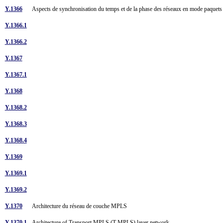
Y.1366
Aspects de synchronisation du temps et de la phase des réseaux en mode paquet
Y.1366.1
Y.1366.2
Y.1367
Y.1367.1
Y.1368
Y.1368.2
Y.1368.3
Y.1368.4
Y.1369
Y.1369.1
Y.1369.2
Y.1370
Architecture du réseau de couche MPLS
Y.1370.1
Architecture of Transport MPLS (T-MPLS) layer network