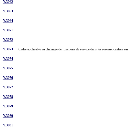
Y.3062
Y.3063
Y.3064
Y.3071
Y.3072
Y.3073
Cadre applicable au chaînage de fonctions de service dans les réseaux centrés sur
Y.3074
Y.3075
Y.3076
Y.3077
Y.3078
Y.3079
Y.3080
Y.3081