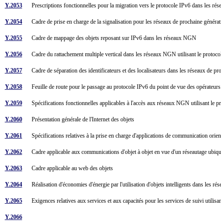
Y.2053
Prescriptions fonctionnelles pour la migration vers le protocole IPv6 dans les r
Y.2054
Cadre de prise en charge de la signalisation pour les réseaux de prochaine générat
Y.2055
Cadre de mappage des objets reposant sur IPv6 dans les réseaux NGN
Y.2056
Cadre du rattachement multiple vertical dans les réseaux NGN utilisant le proto
Y.2057
Cadre de séparation des identificateurs et des localisateurs dans les réseaux de pr
Y.2058
Feuille de route pour le passage au protocole IPv6 du point de vue des opérateur
Y.2059
Spécifications fonctionnelles applicables à l'accès aux réseaux NGN utilisant le 
Y.2060
Présentation générale de l'Internet des objets
Y.2061
Spécifications relatives à la prise en charge d'applications de communication or
Y.2062
Cadre applicable aux communications d'objet à objet en vue d'un réseautage ubiqu
Y.2063
Cadre applicable au web des objets
Y.2064
Réalisation d'économies d'énergie par l'utilisation d'objets intelligents dans les 
Y.2065
Exigences relatives aux services et aux capacités pour les services de suivi utilis
Y.2066