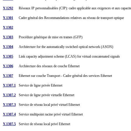
Y.1292
Réseaux IP personnalisables (CIP): cadre applicable aux exigences et aux capacités
Y.1301
Cadre général des Recommandations relatives au réseau de transport optique
Y.1302
Y.1303
Procédure générique de mise en trames (GFP)
Y.1304
Architecture for the automatically switched optical network (ASON)
Y.1305
Link capacity adjustment scheme (LCAS) for virtual concatenated signals
Y.1306
Architecture des réseaux de couche Ethernet
Y.1307
Ethernet sur couche Transport - Cadre général des services Ethernet
Y.1307.1
Service de ligne privée Ethernet
Y.1307.2
Service de ligne privée virtuelle Ethernet
Y.1307.3
Service de réseau local privé virtuel Ethernet
Y.1307.4
Service multipoint racine privé virtuel Ethernet
Y.1307.5
Service de réseau local privé Ethernet