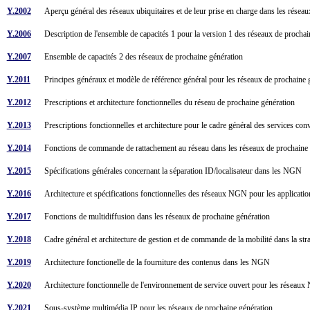
Y.2002
Aperçu général des réseaux ubiquitaires et de leur prise en charge dans les rése
Y.2006
Description de l'ensemble de capacités 1 pour la version 1 des réseaux de procha
Y.2007
Ensemble de capacités 2 des réseaux de prochaine génération
Y.2011
Principes généraux et modèle de référence général pour les réseaux de prochaine
Y.2012
Prescriptions et architecture fonctionnelles du réseau de prochaine génération
Y.2013
Prescriptions fonctionnelles et architecture pour le cadre général des services co
Y.2014
Fonctions de commande de rattachement au réseau dans les réseaux de prochaine
Y.2015
Spécifications générales concernant la séparation ID/localisateur dans les NGN
Y.2016
Architecture et spécifications fonctionnelles des réseaux NGN pour les applications
Y.2017
Fonctions de multidiffusion dans les réseaux de prochaine génération
Y.2018
Cadre général et architecture de gestion et de commande de la mobilité dans la s
Y.2019
Architecture fonctionelle de la fourniture des contenus dans les NGN
Y.2020
Architecture fonctionnelle de l'environnement de service ouvert pour les résea
Y.2021
Sous-système multimédia IP pour les réseaux de prochaine génération