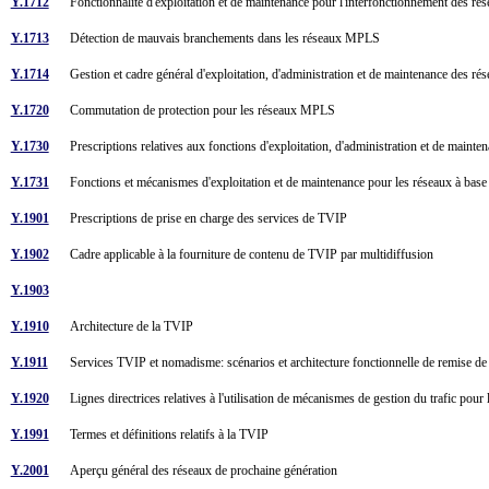
Y.1712
Fonctionnalité d'exploitation et de maintenance pour l'interfonctionnement de
Y.1713
Détection de mauvais branchements dans les réseaux MPLS
Y.1714
Gestion et cadre général d'exploitation, d'administration et de maintenance des
Y.1720
Commutation de protection pour les réseaux MPLS
Y.1730
Prescriptions relatives aux fonctions d'exploitation, d'administration et de mainte
Y.1731
Fonctions et mécanismes d'exploitation et de maintenance pour les réseaux à bas
Y.1901
Prescriptions de prise en charge des services de TVIP
Y.1902
Cadre applicable à la fourniture de contenu de TVIP par multidiffusion
Y.1903
Y.1910
Architecture de la TVIP
Y.1911
Services TVIP et nomadisme: scénarios et architecture fonctionnelle de remise 
Y.1920
Lignes directrices relatives à l'utilisation de mécanismes de gestion du trafic pou
Y.1991
Termes et définitions relatifs à la TVIP
Y.2001
Aperçu général des réseaux de prochaine génération