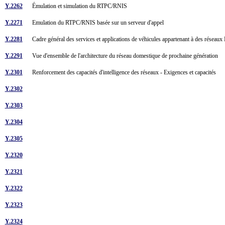
Y.2262
Émulation et simulation du RTPC/RNIS
Y.2271
Emulation du RTPC/RNIS basée sur un serveur d'appel
Y.2281
Cadre général des services et applications de véhicules appartenant à des rése
Y.2291
Vue d'ensemble de l'architecture du réseau domestique de prochaine génération
Y.2301
Renforcement des capacités d'intelligence des réseaux - Exigences et capacités
Y.2302
Y.2303
Y.2304
Y.2305
Y.2320
Y.2321
Y.2322
Y.2323
Y.2324