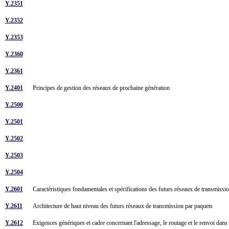
Y.2351
Y.2352
Y.2353
Y.2360
Y.2361
Y.2401
Principes de gestion des réseaux de prochaine génération
Y.2500
Y.2501
Y.2502
Y.2503
Y.2504
Y.2601
Caractéristiques fondamentales et spécifications des futurs réseaux de transmiss
Y.2611
Architecture de haut niveau des futurs réseaux de transmission par paquets
Y.2612
Exigences génériques et cadre concernant l'adressage, le routage et le renvoi dan