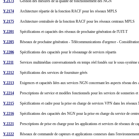
Y.2173
Gestion des mesures de la qualité de fonctionnement des NGN
Y.2174
Architecture répartie de la fonction RACF pour les réseaux MPLS
Y.2175
Architecture centralisée de la fonction RACF pour les réseaux centraux MPLS
Y.2201
Spécifications et capacités des réseaux de prochaine génération de l'UIT-T
Y.2205
Réseaux de prochaine génération - Télécommunications d'urgence - Considérati
Y.2206
Spécifications des capacités pour le réseautage de services répartis
Y.2211
Services multimédias conversationnels en temps réel fondés sur le sous-système
Y.2212
Spécifications des services de fourniture gérés
Y.2213
Exigences et capacités liées aux services NGN concernant les aspects réseau des app
Y.2214
Prescriptions de service et modèles fonctionnels pour les services de sonneries e
Y.2215
Spécifications et cadre pour la prise en charge de services VPN dans les résea
Y.2216
Spécifications des capacités des NGN pour la prise en charge du service de cen
Y.2221
Prescriptions de prise en charge pour les applications et services de réseaux de 
Y.2222
Réseaux de commande de capteurs et applications connexes dans l'environnement