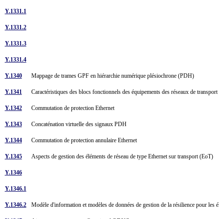
Y.1331.1
Y.1331.2
Y.1331.3
Y.1331.4
Y.1340
Mappage de trames GPF en hiérarchie numérique plésiochrone (PDH)
Y.1341
Caractéristiques des blocs fonctionnels des équipements des réseaux de transpor
Y.1342
Commutation de protection Ethernet
Y.1343
Concaténation virtuelle des signaux PDH
Y.1344
Commutation de protection annulaire Ethernet
Y.1345
Aspects de gestion des éléments de réseau de type Ethernet sur transport (EoT)
Y.1346
Y.1346.1
Y.1346.2
Modèle d'information et modèles de données de gestion de la résilience pour les 