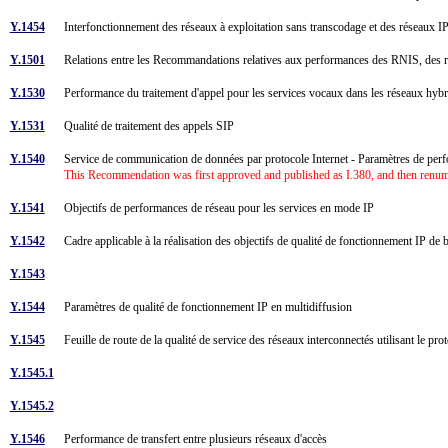
Y.1454
Interfonctionnement des réseaux à exploitation sans transcodage et des réseaux IP
Y.1501
Relations entre les Recommandations relatives aux performances des RNIS, des rés
Y.1530
Performance du traitement d'appel pour les services vocaux dans les réseaux hyb
Y.1531
Qualité de traitement des appels SIP
Y.1540
Service de communication de données par protocole Internet - Paramètres de perfor
This Recommendation was first approved and published as I.380, and then renu
Y.1541
Objectifs de performances de réseau pour les services en mode IP
Y.1542
Cadre applicable à la réalisation des objectifs de qualité de fonctionnement IP de
Y.1543
Y.1544
Paramètres de qualité de fonctionnement IP en multidiffusion
Y.1545
Feuille de route de la qualité de service des réseaux interconnectés utilisant le pr
Y.1545.1
Y.1545.2
Y.1546
Performance de transfert entre plusieurs réseaux d'accès