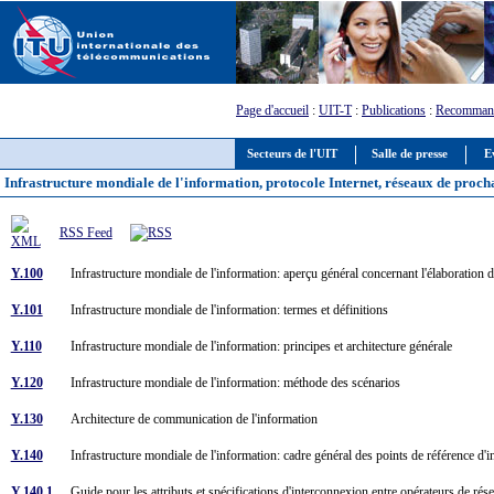
Page d'accueil
:
UIT-T
:
Publications
:
Recommand
Secteurs de l'UIT
Salle de presse
E
Infrastructure mondiale de l'information, protocole Internet, réseaux de prochain
RSS Feed
Y.100
Infrastructure mondiale de l'information: aperçu général concernant l'élaboratio
Y.101
Infrastructure mondiale de l'information: termes et définitions
Y.110
Infrastructure mondiale de l'information: principes et architecture générale
Y.120
Infrastructure mondiale de l'information: méthode des scénarios
Y.130
Architecture de communication de l'information
Y.140
Infrastructure mondiale de l'information: cadre général des points de référence d
Y.140.1
Guide pour les attributs et spécifications d'interconnexion entre opérateurs de r