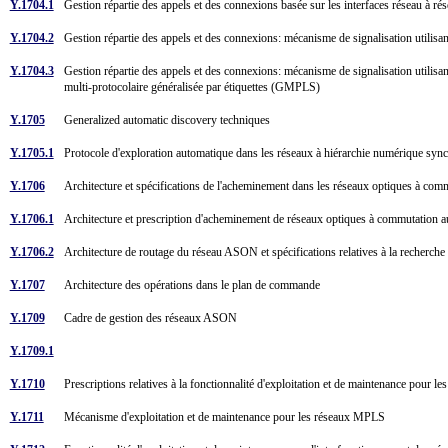
Y.1704.1
Gestion répartie des appels et des connexions basée sur les interfaces réseau à 
Y.1704.2
Gestion répartie des appels et des connexions: mécanisme de signalisation utili
Y.1704.3
Gestion répartie des appels et des connexions: mécanisme de signalisation utilis
multi-protocolaire généralisée par étiquettes (GMPLS)
Y.1705
Generalized automatic discovery techniques
Y.1705.1
Protocole d'exploration automatique dans les réseaux à hiérarchie numérique sync
Y.1706
Architecture et spécifications de l'acheminement dans les réseaux optiques à co
Y.1706.1
Architecture et prescription d'acheminement de réseaux optiques à commutation 
Y.1706.2
Architecture de routage du réseau ASON et spécifications relatives à la recherche
Y.1707
Architecture des opérations dans le plan de commande
Y.1709
Cadre de gestion des réseaux ASON
Y.1709.1
Y.1710
Prescriptions relatives à la fonctionnalité d'exploitation et de maintenance pour
Y.1711
Mécanisme d'exploitation et de maintenance pour les réseaux MPLS