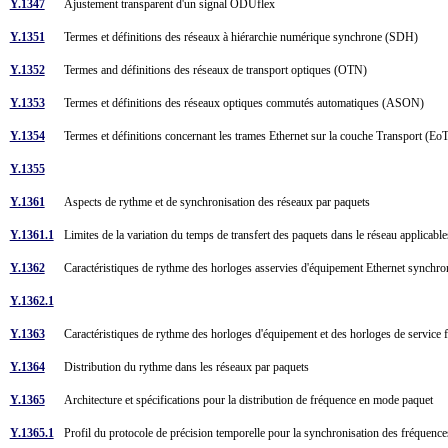
Y.1347
Ajustement transparent d'un signal ODUflex
Y.1351
Termes et définitions des réseaux à hiérarchie numérique synchrone (SDH)
Y.1352
Termes and définitions des réseaux de transport optiques (OTN)
Y.1353
Termes et définitions des réseaux optiques commutés automatiques (ASON)
Y.1354
Termes et définitions concernant les trames Ethernet sur la couche Transport (E
Y.1355
Y.1361
Aspects de rythme et de synchronisation des réseaux par paquets
Y.1361.1
Limites de la variation du temps de transfert des paquets dans le réseau applica
Y.1362
Caractéristiques de rythme des horloges asservies d'équipement Ethernet synchr
Y.1362.1
Y.1363
Caractéristiques de rythme des horloges d'équipement et des horloges de service
Y.1364
Distribution du rythme dans les réseaux par paquets
Y.1365
Architecture et spécifications pour la distribution de fréquence en mode paquet
Y.1365.1
Profil du protocole de précision temporelle pour la synchronisation des fréquenc