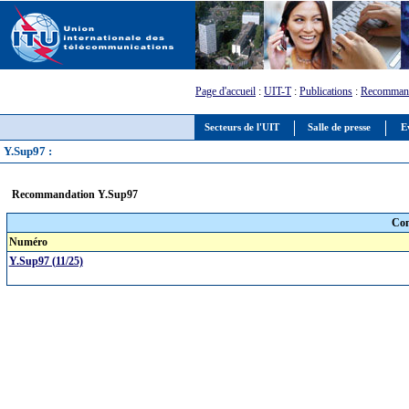
Page d'accueil
:
UIT-T
:
Publications
:
Recommand
Secteurs de l'UIT
Salle de presse
E
Y.Sup97 :
Recommandation Y.Sup97
Com
Numéro
Y.Sup97 (11/25)