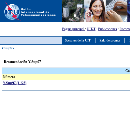
Página principal
:
UIT-T
:
Publicaciones
:
Recome
Sectores de la UIT
Sala de prensa
Y.Sup97 :
Recomendación Y.Sup97
Co
Número
Y.Sup97 (11/25)