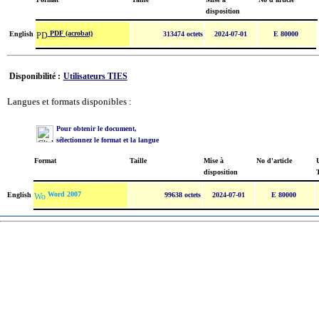
disposition
PDF (acrobat)
English
313474 octets
2024-07-01
E 80000
Disponibilité :
Utilisateurs TIES
Langues et formats disponibles :
Pour obtenir le document,
sélectionnez le format et la langue
Format
Taille
Mise à
No d'article
U
disposition
Word 2007
English
99638 octets
2024-07-01
E 80000