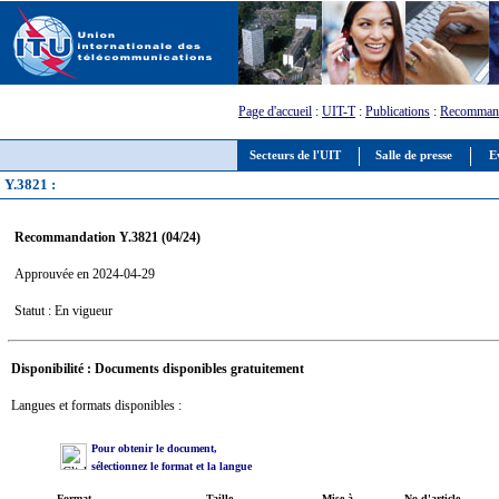
Page d'accueil
:
UIT-T
:
Publications
:
Recommand
Secteurs de l'UIT
Salle de presse
E
Y.3821 :
Recommandation Y.3821 (04/24)
Approuvée en 2024-04-29
Statut : En vigueur
Disponibilité : Documents disponibles gratuitement
Langues et formats disponibles :
Pour obtenir le document,
sélectionnez le format et la langue
Format
Taille
Mise à
No d'article