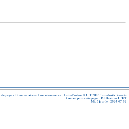
 de page
-
Commentaires
-
Contactez-nous
-
Droits d'auteur © UIT
2008 Tous droits réservés
Contact pour cette page :
Publications UIT-T
Mis à jour le : 2024-07-02