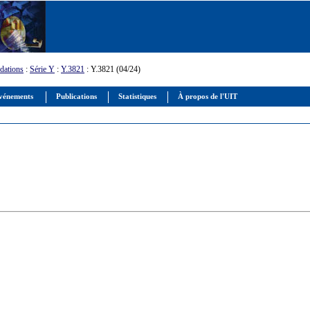
ations
:
Série Y
:
Y.3821
: Y.3821 (04/24)
vénements
Publications
Statistiques
À propos de l'UIT