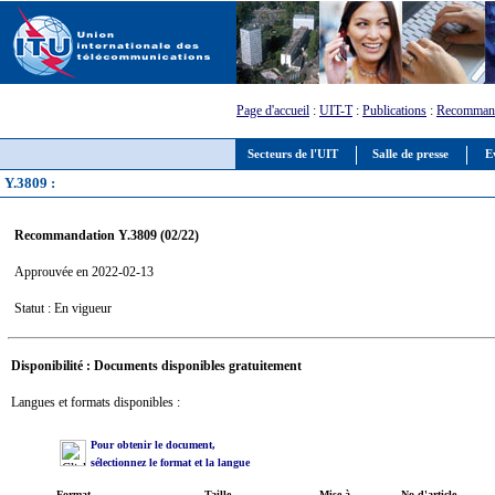
Page d'accueil
:
UIT-T
:
Publications
:
Recommand
Secteurs de l'UIT
Salle de presse
E
Y.3809 :
Recommandation Y.3809 (02/22)
Approuvée en 2022-02-13
Statut : En vigueur
Disponibilité : Documents disponibles gratuitement
Langues et formats disponibles :
Pour obtenir le document,
sélectionnez le format et la langue
Format
Taille
Mise à
No d'article