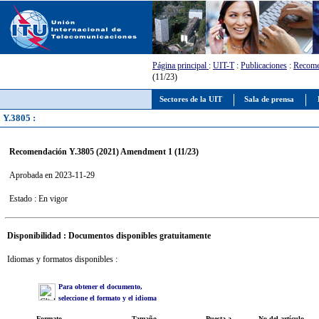
Página principal
:
UIT-T
:
Publicaciones
:
Recome
(11/23)
Sectores de la UIT
Sala de prensa
Y.3805 :
Recomendación Y.3805 (2021) Amendment 1 (11/23)
Aprobada en 2023-11-29
Estado : En vigor
Disponibilidad : Documentos disponibles gratuitamente
Idiomas y formatos disponibles :
Para obtener el documento,
seleccione el formato y el idioma
Formato
Tamaño
Puesta a
No del artículo