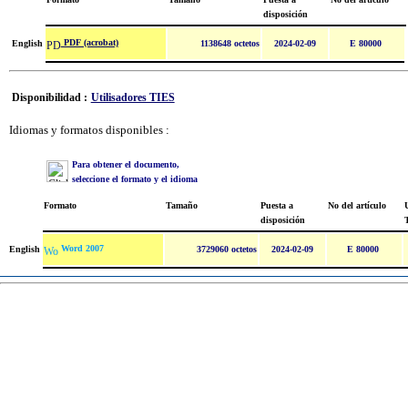
disposición
PDF (acrobat)
English
1138648 octetos
2024-02-09
E 80000
Disponibilidad :
Utilisadores TIES
Idiomas y formatos disponibles :
Para obtener el documento,
seleccione el formato y el idioma
Formato
Tamaño
Puesta a
No del artículo
U
disposición
Word 2007
English
3729060 octetos
2024-02-09
E 80000