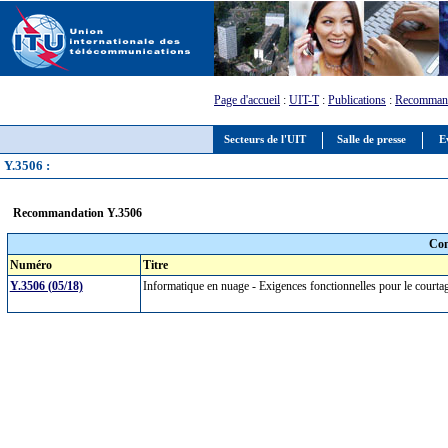
Page d'accueil
:
UIT-T
:
Publications
:
Recommand
Secteurs de l'UIT
Salle de presse
E
Y.3506 :
Recommandation Y.3506
Com
Numéro
Titre
Y.3506 (05/18)
Informatique en nuage - Exigences fonctionnelles pour le court