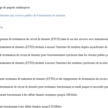
lage de paquets multiaspects
 données aux services publics de transmission de données
nées
quipement de terminaison du circuit de données (ETCD) dans le cas des services avec transmiss
e traitement de données (ETTD) destinés à assurer l'interface de modems duplex asynchrones de
nt de terminaison du circuit de données pour fonctionnement synchrone dans les réseaux public
e traitement de données (ETTD) destinés à assurer l'interface des modems synchrones de la sér
uipements terminaux de traitement de données (ETTD) et des équipements de terminaison du circ
 terminaison de circuit de données pour terminaux fonctionnant en mode paquet et raccordés par
courant fonctionnant à des débits binaires nominaux jusqu'à 100 kbit/s
ant fonctionnant à des débits binaires jusqu'à 10 Mbit/s