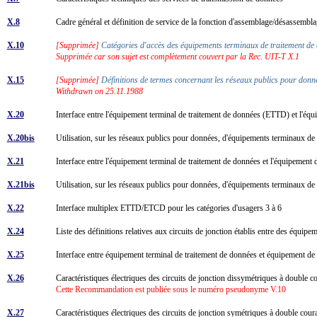
X.8
Cadre général et définition de service de la fonction d'assemblage/désassemb
X.10
[Supprimée]
Catégories d'accès des équipements terminaux de traitement de
Supprimée car son sujet est complètement couvert par la Rec. UIT-T X.1
X.15
[Supprimée]
Définitions de termes concernant les réseaux publics pour don
Withdrawn on 25.11.1988
X.20
Interface entre l'équipement terminal de traitement de données (ETTD) et l'é
X.20bis
Utilisation, sur les réseaux publics pour données, d'équipements terminaux d
X.21
Interface entre l'équipement terminal de traitement de données et l'équipeme
X.21bis
Utilisation, sur les réseaux publics pour données, d'équipements terminaux d
X.22
Interface multiplex ETTD/ETCD pour les catégories d'usagers 3 à 6
X.24
Liste des définitions relatives aux circuits de jonction établis entre des éq
X.25
Interface entre équipement terminal de traitement de données et équipement de
X.26
Caractéristiques électriques des circuits de jonction dissymétriques à double 
Cette Recommandation est publiée sous le numéro pseudonyme V.10
X.27
Caractéristiques électriques des circuits de jonction symétriques à double cour