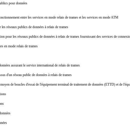
 publics pour données
rfonctionnement entre les services en mode relais de trames et les services en mode ATM
ur les réseaux publics de données à relais de trames
nexion pour les réseaux publics de données à relais de trames fournissant des services de conne
ices en mode relais de trames
onnées assurant le service international de relais de trames
ssus d'un réseau public de données à relais de trames
 moyen de boucles d'essai de l'équipement terminal de traitement de données (ETTD) et de l'é
ctions
ions
r données
données