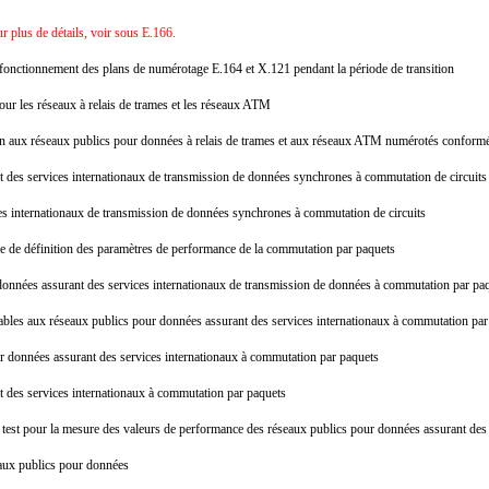
 plus de détails, voir sous E.166.
onctionnement des plans de numérotage E.164 et X.121 pendant la période de transition
our les réseaux à relais de trames et les réseaux ATM
ication aux réseaux publics pour données à relais de trames et aux réseaux ATM numérotés conf
t des services internationaux de transmission de données synchrones à commutation de circuit
ces internationaux de transmission de données synchrones à commutation de circuits
ase de définition des paramètres de performance de la commutation par paquets
r données assurant des services internationaux de transmission de données à commutation par p
cables aux réseaux publics pour données assurant des services internationaux à commutation p
ur données assurant des services internationaux à commutation par paquets
t des services internationaux à commutation par paquets
de test pour la mesure des valeurs de performance des réseaux publics pour données assurant de
seaux publics pour données