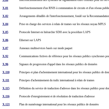
X.81
Interfonctionnement d'un RNIS à commutation de circuits et d'un réseau pub
X.82
Arrangements détaillés de l'interfonctionnement, fondé sur la Recommanda
X.84
Prise en charge des services à relais de trames sur les réseaux noyau MPLS
X.85
Protocole Internet en hiérarchie SDH avec la procédure LAPS
X.86
Ethernet sur LAPS
X.87
Anneaux multiservices basés sur mode paquet
X.92
Communications fictives de référence pour les réseaux publics synchrones p
X.96
Signaux de progression d'appel dans les réseaux publics de données
X.110
Principes et plan d'acheminement international pour les réseaux publics de d
X.111
Principes d'acheminement du trafic international à relais de trames
X.115
Définition du service de traduction d'adresse dans les réseaux publics pour 
X.116
Protocole d'enregistrement et de résolution de traduction d'adresse
X.121
Plan de numérotage international pour les réseaux publics de données