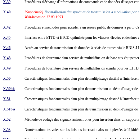
X.39
Procédures d'échange d'informations de commande et de données d'usager ent
X.40
[Supprimée]
Normalisation des systèmes de transmission à modulation par dé
Withdrawn on 12.03.1993
X.42
Procédures et méthodes pour accéder à un réseau public de données à partir 
X.45
Interface entre ETTD et ETCD optimisée pour les vitesses élevées et destiné
X.46
Accès au service de transmission de données à relais de trames via le RNIS
X.48
Procédures de fourniture d'un service de multidiffusion de base aux équipem
X.49
Procédures de fourniture d'un service de multidiffusion étendu pour les ET
X.50
Caractéristiques fondamentales d'un plan de multiplexage destiné à l'interfac
X.50bis
Caractéristiques fondamentales d'un plan de transmission au débit d'usager de 
X.51
Caractéristiques fondamentales d'un plan de multiplexage destiné à l'interface
X.51bis
Caractéristiques fondamentales d'un plan de transmission au débit d'usager de 4
X.52
Méthode de codage des signaux anisochrones pour insertion dans un suppor
X.53
Numérotation des voies sur les liaisons internationales multiplexées à 64 kbit