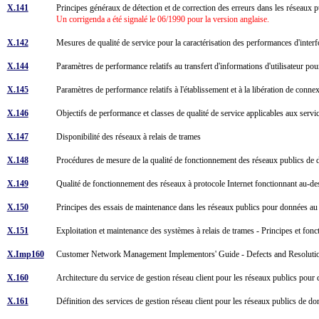
X.141
Principes généraux de détection et de correction des erreurs dans les réseaux
Un corrigenda a été signalé le 06/1990 pour la version anglaise.
X.142
Mesures de qualité de service pour la caractérisation des performances d'inte
X.144
Paramètres de performance relatifs au transfert d'informations d'utilisateur po
X.145
Paramètres de performance relatifs à l'établissement et à la libération de con
X.146
Objectifs de performance et classes de qualité de service applicables aux serv
X.147
Disponibilité des réseaux à relais de trames
X.148
Procédures de mesure de la qualité de fonctionnement des réseaux publics de d
X.149
Qualité de fonctionnement des réseaux à protocole Internet fonctionnant au-de
X.150
Principes des essais de maintenance dans les réseaux publics pour données au
X.151
Exploitation et maintenance des systèmes à relais de trames - Principes et fon
X.Imp160
Customer Network Management Implementors' Guide - Defects and Resolut
X.160
Architecture du service de gestion réseau client pour les réseaux publics pou
X.161
Définition des services de gestion réseau client pour les réseaux publics de 