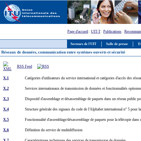
Page d'accueil
:
UIT-T
:
Publications
:
Recommand
Secteurs de l'UIT
Salle de presse
E
Réseaux de données, communication entre systèmes ouverts et sécurité
RSS Feed
X.1
Catégories d'utilisateurs du service international et catégories d'accès des ré
X.2
Services internationaux de transmission de données et fonctionnalités optionne
X.3
Dispositif d'assemblage et désassemblage de paquets dans un réseau public 
X.4
Structure générale des signaux du code de l'Alphabet international n° 5 pour 
X.5
Fonctionnalité d'assemblage/désassemblage de paquets pour la télécopie dans
X.6
Définition du service de multidiffusion
X.7
Caractéristiques techniques des services de transmission de données