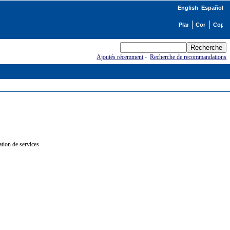
English
Español
Ajoutés récemment
-
Recherche de recommandations
ration de services