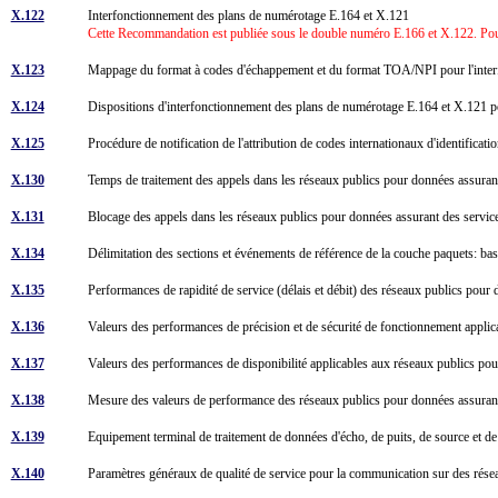
X.122
Interfonctionnement des plans de numérotage E.164 et X.121
Cette Recommandation est publiée sous le double numéro E.166 et X.122. Pour
X.123
Mappage du format à codes d'échappement et du format TOA/NPI pour l'interf
X.124
Dispositions d'interfonctionnement des plans de numérotage E.164 et X.121 p
X.125
Procédure de notification de l'attribution de codes internationaux d'identif
X.130
Temps de traitement des appels dans les réseaux publics pour données assuran
X.131
Blocage des appels dans les réseaux publics pour données assurant des servi
X.134
Délimitation des sections et événements de référence de la couche paquets: b
X.135
Performances de rapidité de service (délais et débit) des réseaux publics pou
X.136
Valeurs des performances de précision et de sécurité de fonctionnement appli
X.137
Valeurs des performances de disponibilité applicables aux réseaux publics po
X.138
Mesure des valeurs de performance des réseaux publics pour données assuran
X.139
Equipement terminal de traitement de données d'écho, de puits, de source et 
X.140
Paramètres généraux de qualité de service pour la communication sur des ré