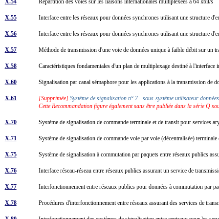
X.54
Répartition des voies sur les liaisons internationales multiplexées à 64 kbit/s
X.55
Interface entre les réseaux pour données synchrones utilisant une structure d'
X.56
Interface entre les réseaux pour données synchrones utilisant une structure d
X.57
Méthode de transmission d'une voie de données unique à faible débit sur un t
X.58
Caractéristiques fondamentales d'un plan de multiplexage destiné à l'interface
X.60
Signalisation par canal sémaphore pour les applications à la transmission de
X.61
[Supprimée]
Système de signalisation n° 7 - sous-système utilisateur donné
Cette Recommandation figure également sans être publiée dans la série Q 
X.70
Système de signalisation de commande terminale et de transit pour services a
X.71
Système de signalisation de commande voie par voie (décentralisée) terminale 
X.75
Système de signalisation à commutation par paquets entre réseaux publics ass
X.76
Interface réseau-réseau entre réseaux publics assurant un service de transmis
X.77
Interfonctionnement entre réseaux publics pour données à commutation par 
X.78
Procédures d'interfonctionnement entre réseaux assurant des services de tran
X.80
Interfonctionnement des systèmes de signalisation entre centraux pour les se