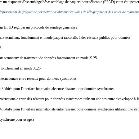
re un dispositif d'assemblage/désassemblage de paquets pour télécopie (FPAD) et un équipem
placement de fréquence permettant d'obtenir des voies de télégraphie et des voies de transm
d'un ETTD régi par un protocole de sondage généralisé
e aux terminaux fonctionnant en mode paquet raccordés à des réseaux publics pour données
-LB
ents terminaux de traitement de données fonctionnant en mode X.25
TD fonctionnant en mode X.25
e internationale entre réseaux pour données synchrones
48 kbit/s pour l'interface internationale entre réseaux pour données synchrones
 internationale entre des réseaux pour données synchrones utilisant une structure d'enveloppe à 
8 kbit/s pour l'interface internationale entre réseaux pour données synchrones utilisant une st
t synchrone pour usagers
/s