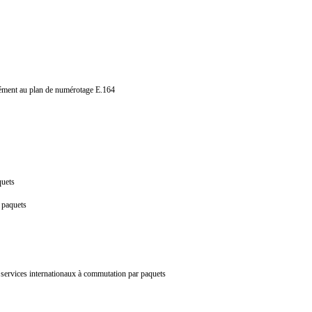
ormément au plan de numérotage E.164
s
aquets
ar paquets
s services internationaux à commutation par paquets