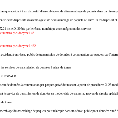
hmique accédant à un dispositif d'assemblage et de désassemblage de paquets dans un réseau 
entre deux dispositifs d'assemblage et de désassemblage de paquets ou entre un tel dispositi
.21 bis et X.20 bis par le réseau numérique avec intégration des services
s le numéro pseudonyme I.461
s le numéro pseudonyme I.462
accédant à un réseau public de transmission de données à commutation par paquets par l'inter
les services de transmission de données à relais de trame
via le RNIS-LB
réseau de données à commutation par paquets privé définissant, à partir de procédures X.25 m
t le service de transmission de données en mode relais de trames au moyen de circuits spécia
is de trame
d'assemblage/désassemblage de paquets pour télécopie dans un réseau public pour données situ