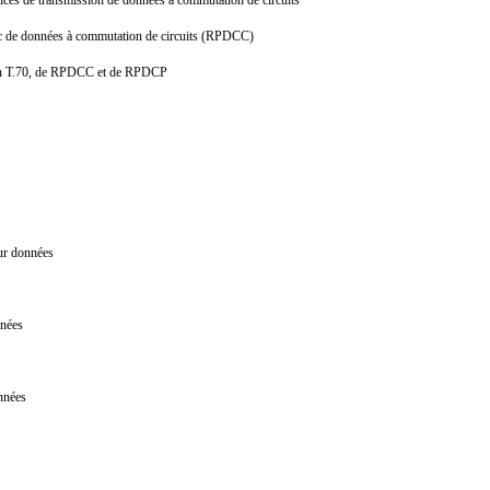
lic de données à commutation de circuits (RPDCC)
tion T.70, de RPDCC et de RPDCP
our données
onnées
données