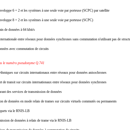
enveloppe 6 + 2 et les systèmes à une seule voie par porteuse (SCPC) par satellite
'enveloppe 8 + 2 et les systèmes à une seule voie par porteuse (SCPC)
rain de données à 64 kbit/s
 internationale entre réseaux pour données synchrones sans commutation n'utilisant pas de stru
 données avec commutation de circuits
es
sous le numéro pseudonyme Q.741
rythmiques sur circuits internationaux entre réseaux pour données anisochrones
et de transit sur circuits internationaux entre réseaux pour données synchrones
urant des services de transmission de données
sion de données en mode relais de trames sur circuits virtuels commutés ou permanents
paquets via le RNIS-LB
smission de données à relais de trame via le RNIS-LB
rvices de transmission de données à commutation de circuits