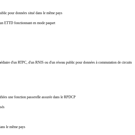
public pour données situé dans le même pays
f et un ETTD fonctionnant en mode paquet
médiaire d'un RTPC, d'un RNIS ou d'un réseau public pour données à commutation de circuits
odifiées une fonction passerelle assurée dans le RPDCP
lisés
é dans le même pays