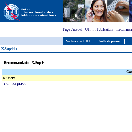
Page d'accueil
:
UIT-T
:
Publications
:
Recommand
Secteurs de l'UIT
Salle de presse
E
X.Sup44 :
Recommandation X.Sup44
Com
Numéro
X.Sup44 (04/25)