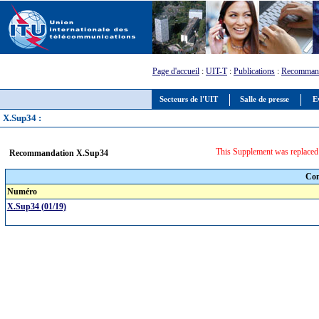
Page d'accueil
:
UIT-T
:
Publications
:
Recommand
Secteurs de l'UIT
Salle de presse
E
X.Sup34 :
This Supplement was replaced o
Recommandation X.Sup34
Com
Numéro
X.Sup34 (01/19)