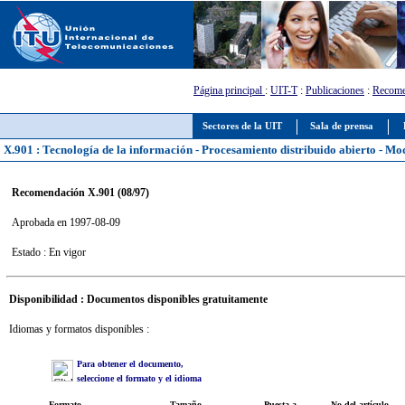
Página principal
:
UIT-T
:
Publicaciones
:
Recome
Sectores de la UIT
Sala de prensa
X.901 : Tecnología de la información - Procesamiento distribuido abierto - Mo
Recomendación X.901 (08/97)
Aprobada en 1997-08-09
Estado : En vigor
Disponibilidad : Documentos disponibles gratuitamente
Idiomas y formatos disponibles :
Para obtener el documento,
seleccione el formato y el idioma
Formato
Tamaño
Puesta a
No del artículo