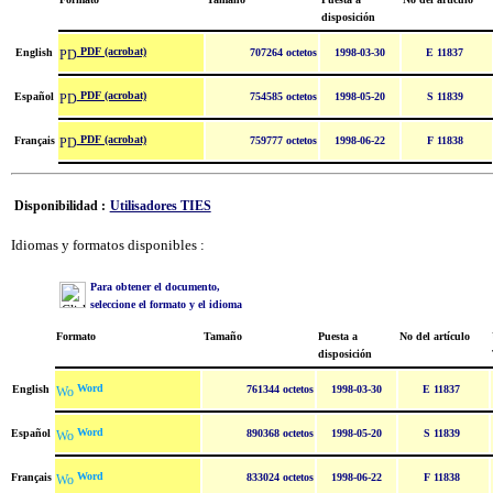
disposición
PDF (acrobat)
English
707264 octetos
1998-03-30
E 11837
PDF (acrobat)
Español
754585 octetos
1998-05-20
S 11839
PDF (acrobat)
Français
759777 octetos
1998-06-22
F 11838
Disponibilidad :
Utilisadores TIES
Idiomas y formatos disponibles :
Para obtener el documento,
seleccione el formato y el idioma
Formato
Tamaño
Puesta a
No del artículo
disposición
Word
English
761344 octetos
1998-03-30
E 11837
Word
Español
890368 octetos
1998-05-20
S 11839
Word
Français
833024 octetos
1998-06-22
F 11838