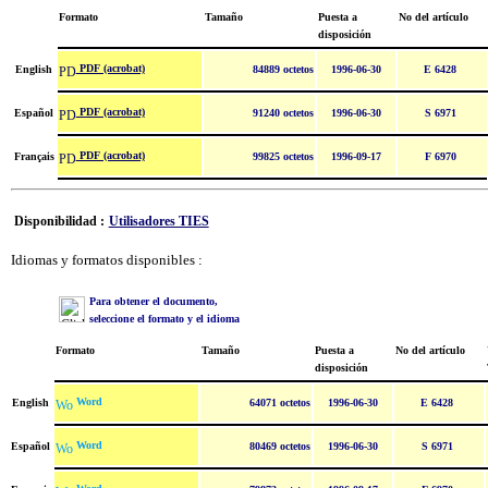
Formato
Tamaño
Puesta a
No del artículo
disposición
PDF (acrobat)
English
84889 octetos
1996-06-30
E 6428
PDF (acrobat)
Español
91240 octetos
1996-06-30
S 6971
PDF (acrobat)
Français
99825 octetos
1996-09-17
F 6970
Disponibilidad :
Utilisadores TIES
Idiomas y formatos disponibles :
Para obtener el documento,
seleccione el formato y el idioma
Formato
Tamaño
Puesta a
No del artículo
disposición
Word
English
64071 octetos
1996-06-30
E 6428
Word
Español
80469 octetos
1996-06-30
S 6971