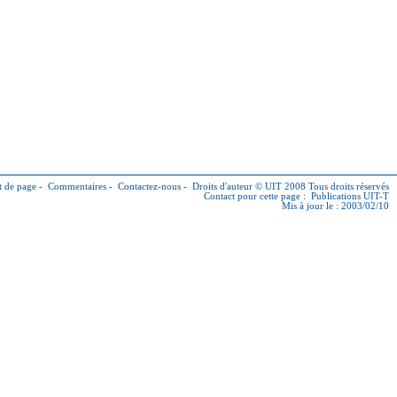
 de page
-
Commentaires
-
Contactez-nous
-
Droits d'auteur © UIT
2008 Tous droits réservés
Contact pour cette page :
Publications UIT-T
Mis à jour le : 2003/02/10