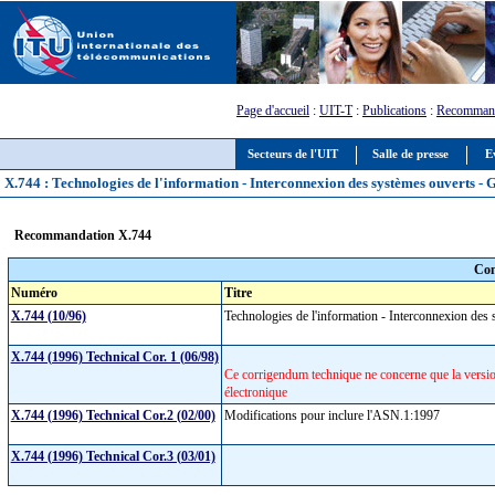
Page d'accueil
:
UIT-T
:
Publications
:
Recommand
Secteurs de l'UIT
Salle de presse
E
X.744 : Technologies de l'information - Interconnexion des systèmes ouverts - G
Recommandation X.744
Com
Numéro
Titre
X.744 (10/96)
Technologies de l'information - Interconnexion des 
X.744 (1996) Technical Cor. 1 (06/98)
Ce corrigendum technique ne concerne que la version
électronique
X.744 (1996) Technical Cor.2 (02/00)
Modifications pour inclure l'ASN.1:1997
X.744 (1996) Technical Cor.3 (03/01)