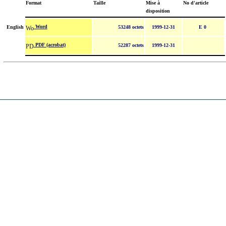
Format
Taille
Mise à
No d'article
disposition
Word
English
53248 octets
1999-12-31
E 0
PDF (acrobat)
52287 octets
1999-12-31