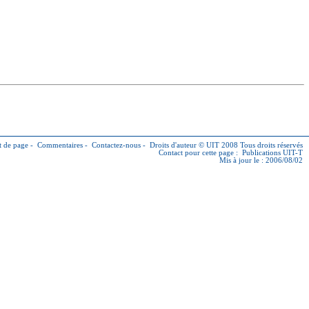
 de page
-
Commentaires
-
Contactez-nous
-
Droits d'auteur © UIT
2008 Tous droits réservés
Contact pour cette page :
Publications UIT-T
Mis à jour le : 2006/08/02