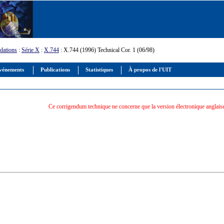
ations
:
Série X
:
X.744
: X.744 (1996) Technical Cor. 1 (06/98)
vénements
Publications
Statistiques
À propos de l'UIT
Ce corrigendum technique ne concerne que la version électronique anglaise 