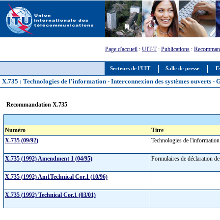
Page d'accueil
:
UIT-T
:
Publications
:
Recommand
Secteurs de l'UIT
Salle de presse
E
X.735 : Technologies de l'information - Interconnexion des systèmes ouverts - 
Recommandation X.735
Numéro
Titre
X.735 (09/92)
Technologies de l'informatio
X.735 (1992) Amendment 1 (04/95)
Formulaires de déclaration d
X.735 (1992) Am1Technical Cor.1 (10/96)
X.735 (1992) Technical Cor.1 (03/01)