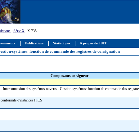
ations
:
Série X
: X.735
vénements
Publications
Statistiques
À propos de l'UIT
Gestion-systèmes: fonction de commande des registres de consignation
Composants en vigueur
n - Interconnexion des systèmes ouverts - Gestion-systèmes: fonction de commande des registr
e conformité d'instances PICS