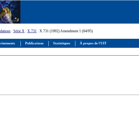
ations
:
Série X
:
X.731
: X.731 (1992) Amendment 1 (04/95)
vénements
Publications
Statistiques
À propos de l'UIT