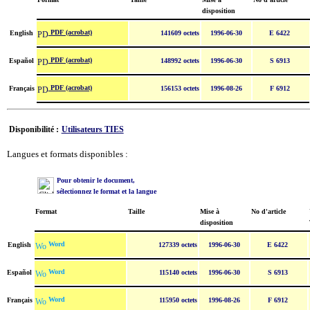
disposition
PDF (acrobat)
English
141609 octets
1996-06-30
E 6422
PDF (acrobat)
Español
148992 octets
1996-06-30
S 6913
PDF (acrobat)
Français
156153 octets
1996-08-26
F 6912
Disponibilité :
Utilisateurs TIES
Langues et formats disponibles :
Pour obtenir le document,
sélectionnez le format et la langue
Format
Taille
Mise à
No d'article
disposition
Word
English
127339 octets
1996-06-30
E 6422
Word
Español
115140 octets
1996-06-30
S 6913
Word
Français
115950 octets
1996-08-26
F 6912