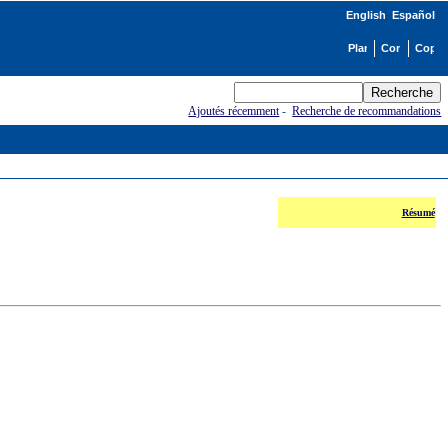
English
Español
Ajoutés récemment
-
Recherche de recommandations
Résumé