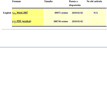
Formato
Tamaño
Puesta a
No del artículo
disposición
Word 2007
English
89975 octetos
2018-02-02
N/A
PDF (acrobat)
388738 octetos
2018-02-02