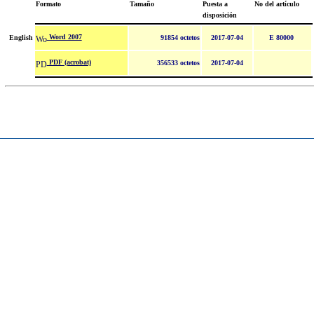
Formato
Tamaño
Puesta a
No del artículo
disposición
Word 2007
English
91854 octetos
2017-07-04
E 80000
PDF (acrobat)
356533 octetos
2017-07-04