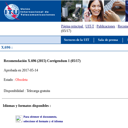
Página principal
:
UIT-T
:
Publicaciones
:
Recome
(05/17)
Sectores de la UIT
Sala de prensa
X.696 :
Recomendación X.696 (2015) Corrigendum 1 (05/17)
Aprobada en 2017-05-14
Estado :
Obsoleta
Disponibilidad :
Telecarga gratuita
Idiomas y formatos disponibles :
Para obtener el documento,
seleccione el formato y el idioma