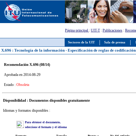
Página principal
:
UIT-T
:
Publicaciones
:
Recome
Sectores de la UIT
Sala de prensa
X.696 : Tecnología de la información - Especificación de reglas de codificació
Recomendación X.696 (08/14)
Aprobada en 2014-08-29
Estado :
Obsoleta
Disponibilidad : Documentos disponibles gratuitamente
Idiomas y formatos disponibles :
Para obtener el documento,
seleccione el formato y el idioma
Formato
Tamaño
Puesta a
No del artículo