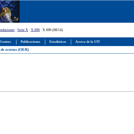
ndaciones
:
Serie X
:
X.696
: X.696 (08/14)
Eventos
Publicaciones
Estadísticas
Acerca de la UIT
n de octetos (OER)