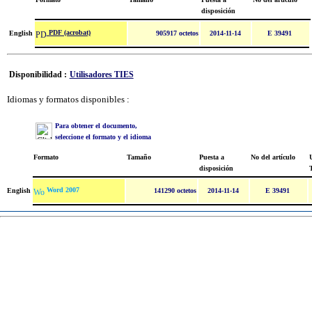
disposición
PDF (acrobat)
English
905917 octetos
2014-11-14
E 39491
Disponibilidad :
Utilisadores TIES
Idiomas y formatos disponibles :
Para obtener el documento,
seleccione el formato y el idioma
Formato
Tamaño
Puesta a
No del artículo
U
disposición
Word 2007
English
141290 octetos
2014-11-14
E 39491