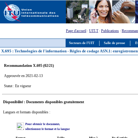
Page d'accueil
:
UIT-T
:
Publications
:
Recommand
Secteurs de l'UIT
Salle de presse
E
X.695 : Technologies de l'information - Règles de codage ASN.1: enregistrement
Recommandation X.695 (02/21)
Approuvée en 2021-02-13
Statut : En vigueur
Disponibilité : Documents disponibles gratuitement
Langues et formats disponibles :
Pour obtenir le document,
sélectionnez le format et la langue
Format
Taille
Mise à
No d'article