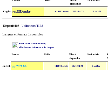
disposition
PDF (acrobat)
English
629992 octets
2021-04-23
E 44372
Disponibilité :
Utilisateurs TIES
Langues et formats disponibles :
Pour obtenir le document,
sélectionnez le format et la langue
Format
Taille
Mise à
No d'article
U
disposition
Word 2007
English
144673 octets
2021-04-23
E 44372