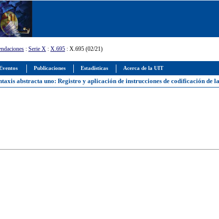
ndaciones
:
Serie X
:
X.695
: X.695 (02/21)
Eventos
Publicaciones
Estadísticas
Acerca de la UIT
ntaxis abstracta uno: Registro y aplicación de instrucciones de codificación de l