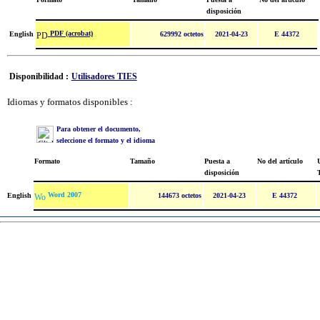
disposición
PDF (acrobat)
English
629992 octetos
2021-04-23
E 44372
Disponibilidad :
Utilisadores TIES
Idiomas y formatos disponibles :
Para obtener el documento,
seleccione el formato y el idioma
Formato
Tamaño
Puesta a
No del artículo
U
disposición
Word 2007
English
144673 octetos
2021-04-23
E 44372