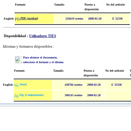
Formato
Tamaño
Puesta a
No del artículo
disposición
PDF (acrobat)
English
218419 octetos
2008-02-28
E 32338
Disponibilidad :
Utilisadores TIES
Idiomas y formatos disponibles :
Para obtener el documento,
seleccione el formato y el idioma
Formato
Tamaño
Puesta a
No del artículo
U
disposición
Word
English
438784 octetos
2008-02-28
E 32338
Zip (Componentes)
108143 octetos
2008-02-28