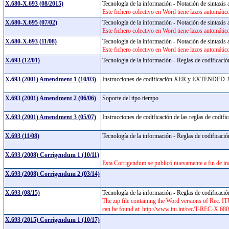
X.680-X.693 (08/2015)
Tecnología de la información - Notación de sintaxis
Este fichero colectivo en Word tiene lazos automático
X.680-X.695 (07/02)
Tecnología de la información - Notación de sintaxis
Este fichero colectivo en Word tiene lazos automáticos
X.680-X.693 (11/08)
Tecnología de la información - Notación de sintaxis
Este fichero colectivo en Word tiene lazos automático
X.693 (12/01)
Tecnología de la información - Reglas de codificació
X.693 (2001) Amendment 1 (10/03)
Instrucciones de codificación XER y EXTENDE
X.693 (2001) Amendment 2 (06/06)
Soporte del tipo tiempo
X.693 (2001) Amendment 3 (05/07)
Instrucciones de codificación de las reglas de codif
X.693 (11/08)
Tecnología de la información - Reglas de codificació
X.693 (2008) Corrigendum 1 (10/11)
Esta Corrigendum se publicó nuevamente a fin de in
X.693 (2008) Corrigendum 2 (03/14)
X.693 (08/15)
Tecnología de la información - Reglas de codificació
The zip file containing the Word versions of Rec.
can be found at: http://www.itu.int/rec/T-REC-X.6
X.693 (2015) Corrigendum 1 (10/17)