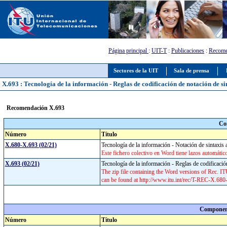
Página principal
:
UIT-T
:
Publicaciones
:
Recome
Sectores de la UIT
Sala de prensa
X.693 : Tecnología de la información - Reglas de codificación de notación de si
Recomendación X.693
Co
Número
Título
X.680-X.693 (02/21)
Tecnología de la información - Notación de sintaxis
Este fichero colectivo en Word tiene lazos automáticos
X.693 (02/21)
Tecnología de la información - Reglas de codificació
The zip file containing the Word versions of Rec.
can be found at http://www.itu.int/rec/T-REC-X.68
Component
Número
Título