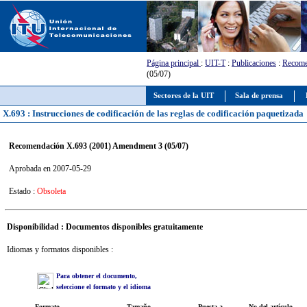
Página principal
:
UIT-T
:
Publicaciones
:
Recome
(05/07)
Sectores de la UIT
Sala de prensa
X.693 : Instrucciones de codificación de las reglas de codificación paquetizada
Recomendación X.693 (2001) Amendment 3 (05/07)
Aprobada en 2007-05-29
Estado :
Obsoleta
Disponibilidad : Documentos disponibles gratuitamente
Idiomas y formatos disponibles :
Para obtener el documento,
seleccione el formato y el idioma
Formato
Tamaño
Puesta a
No del artículo