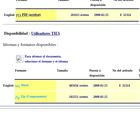
disposición
PDF (acrobat)
English
201113 octetos
2008-02-25
E 32324
Disponibilidad :
Utilisadores TIES
Idiomas y formatos disponibles :
Para obtener el documento,
seleccione el formato y el idioma
Formato
Tamaño
Puesta a
No del artículo
U
disposición
Word
English
403456 octetos
2008-02-25
E 32324
Zip (Componentes)
102351 octetos
2008-02-25