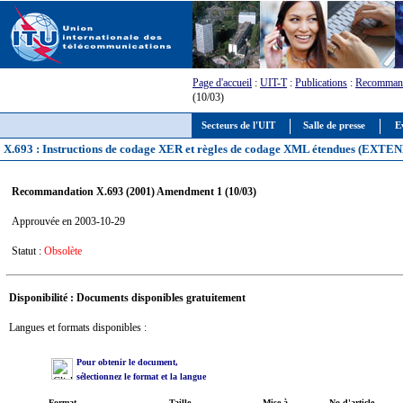
Page d'accueil
:
UIT-T
:
Publications
:
Recommand
(10/03)
Secteurs de l'UIT
Salle de presse
E
X.693 : Instructions de codage XER et règles de codage XML étendues (EX
Recommandation X.693 (2001) Amendment 1 (10/03)
Approuvée en 2003-10-29
Statut :
Obsolète
Disponibilité : Documents disponibles gratuitement
Langues et formats disponibles :
Pour obtenir le document,
sélectionnez le format et la langue
Format
Taille
Mise à
No d'article