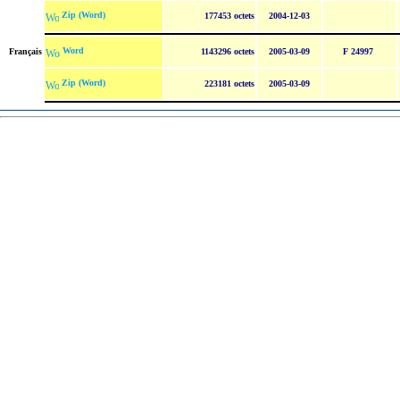
Zip (Word)
177453 octets
2004-12-03
Word
Français
1143296 octets
2005-03-09
F 24997
Zip (Word)
223181 octets
2005-03-09