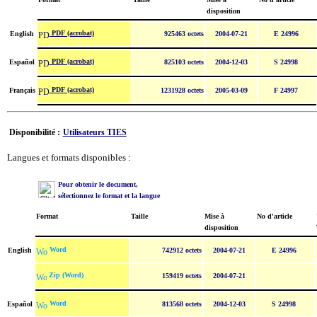
disposition
PDF (acrobat)
English
925463 octets
2004-07-21
E 24996
PDF (acrobat)
Español
825103 octets
2004-12-03
S 24998
PDF (acrobat)
Français
1231928 octets
2005-03-09
F 24997
Disponibilité :
Utilisateurs TIES
Langues et formats disponibles :
Pour obtenir le document,
sélectionnez le format et la langue
Format
Taille
Mise à
No d'article
disposition
Word
English
742912 octets
2004-07-21
E 24996
Zip (Word)
159419 octets
2004-07-21
Word
Español
813568 octets
2004-12-03
S 24998