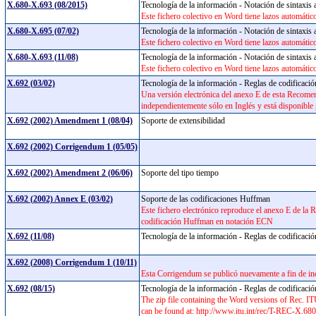
X.680-X.693 (08/2015)
Tecnología de la información - Notación de sintaxis
Este fichero colectivo en Word tiene lazos automático
X.680-X.695 (07/02)
Tecnología de la información - Notación de sintaxis
Este fichero colectivo en Word tiene lazos automáticos
X.680-X.693 (11/08)
Tecnología de la información - Notación de sintaxis
Este fichero colectivo en Word tiene lazos automático
X.692 (03/02)
Tecnología de la información - Reglas de codificació
Una versión electrónica del anexo E de esta Recome
independientemente sólo en Inglés y está disponible 
X.692 (2002) Amendment 1 (08/04)
Soporte de extensibilidad
X.692 (2002) Corrigendum 1 (05/05)
X.692 (2002) Amendment 2 (06/06)
Soporte del tipo tiempo
X.692 (2002) Annex E (03/02)
Soporte de las codificaciones Huffman
Este fichero electrónico reproduce el anexo E de la
codificación Huffman en notación ECN
X.692 (11/08)
Tecnología de la información - Reglas de codificació
X.692 (2008) Corrigendum 1 (10/11)
Esta Corrigendum se publicó nuevamente a fin de in
X.692 (08/15)
Tecnología de la información - Reglas de codificació
The zip file containing the Word versions of Rec.
can be found at: http://www.itu.int/rec/T-REC-X.6