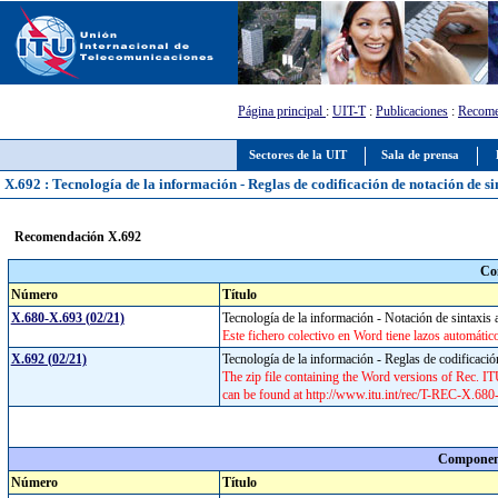
Página principal
:
UIT-T
:
Publicaciones
:
Recome
Sectores de la UIT
Sala de prensa
X.692 : Tecnología de la información - Reglas de codificación de notación de si
Recomendación X.692
Co
Número
Título
X.680-X.693 (02/21)
Tecnología de la información - Notación de sintaxis
Este fichero colectivo en Word tiene lazos automáticos
X.692 (02/21)
Tecnología de la información - Reglas de codificació
The zip file containing the Word versions of Rec.
can be found at http://www.itu.int/rec/T-REC-X.68
Component
Número
Título