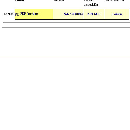
disposición
PDF (acrobat)
English
2447703 octetos
2021-04-27
E 44384