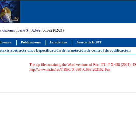
ndaciones
:
Serie X
:
X.692
: X.692 (02/21)
Eventos
Publicaciones
Estadísticas
Acerca de la UIT
ntaxis abstracta uno: Especificación de la notación de control de codificación
The zip file containing the Word versions of Rec. ITU-T X.680 (2021) |
http://www.itu.int/rec/T-REC-X.680-X.693-202102-I/en