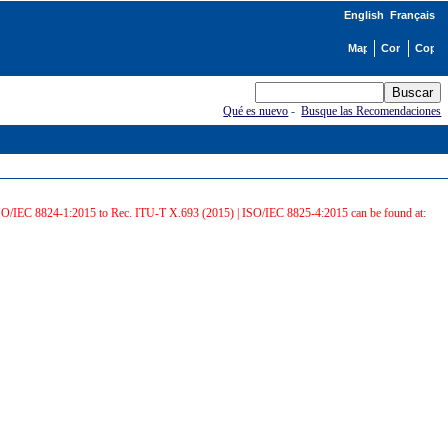
English
Français
Qué es nuevo
-
Busque las Recomendaciones
 ISO/IEC 8824-1:2015 to Rec. ITU-T X.693 (2015) | ISO/IEC 8825-4:2015 can be found at: