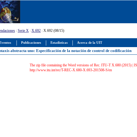
ndaciones
:
Serie X
:
X.692
: X.692 (08/15)
Eventos
Publicaciones
Estadísticas
Acerca de la UIT
ntaxis abstracta uno: Especificación de la notación de control de codificación
The zip file containing the Word versions of Rec. ITU-T X.680 (2015) |
http://www.itu.int/rec/T-REC-X.680-X.693-201508-S/en