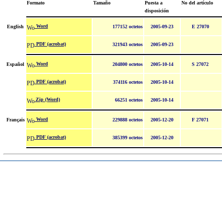
Formato
Tamaño
Puesta a
No del artículo
disposición
Word
English
177152 octetos
2005-09-23
E 27070
PDF (acrobat)
321943 octetos
2005-09-23
Word
Español
204800 octetos
2005-10-14
S 27072
PDF (acrobat)
374116 octetos
2005-10-14
Zip (Word)
66251 octetos
2005-10-14
Word
Français
229888 octetos
2005-12-20
F 27071
PDF (acrobat)
385399 octetos
2005-12-20