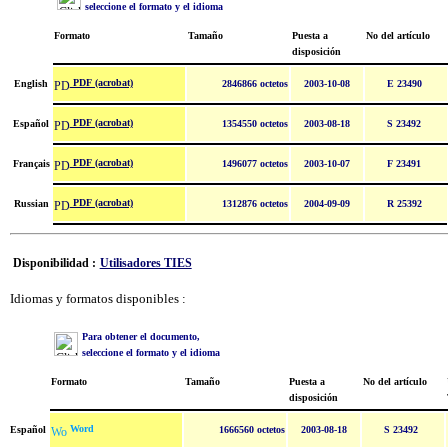
seleccione el formato y el idioma
Formato
Tamaño
Puesta a
No del artículo
disposición
PDF (acrobat)
English
2846866 octetos
2003-10-08
E 23490
PDF (acrobat)
Español
1354550 octetos
2003-08-18
S 23492
PDF (acrobat)
Français
1496077 octetos
2003-10-07
F 23491
PDF (acrobat)
Russian
1312876 octetos
2004-09-09
R 25392
Disponibilidad :
Utilisadores TIES
Idiomas y formatos disponibles :
Para obtener el documento,
seleccione el formato y el idioma
Formato
Tamaño
Puesta a
No del artículo
disposición
Word
Español
1666560 octetos
2003-08-18
S 23492