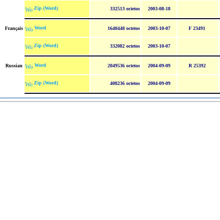
Zip (Word)
332513 octetos
2003-08-18
Word
Français
1640448 octetos
2003-10-07
F 23491
Zip (Word)
332082 octetos
2003-10-07
Word
Russian
2049536 octetos
2004-09-09
R 25392
Zip (Word)
408236 octetos
2004-09-09