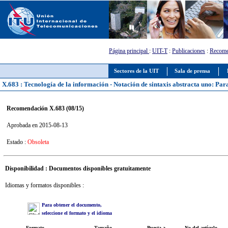
Página principal
:
UIT-T
:
Publicaciones
:
Recome
Sectores de la UIT
Sala de prensa
X.683 : Tecnología de la información - Notación de sintaxis abstracta uno: Par
Recomendación X.683 (08/15)
Aprobada en 2015-08-13
Estado :
Obsoleta
Disponibilidad : Documentos disponibles gratuitamente
Idiomas y formatos disponibles :
Para obtener el documento,
seleccione el formato y el idioma
Formato
Tamaño
Puesta a
No del artículo