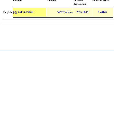
disposición
PDF (acrobat)
English
547332 octetos
2015-10-19
E 40146