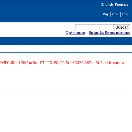
English
Français
Qué es nuevo
-
Busque las Recomendaciones
 ISO/IEC 8824-1:2015 to Rec. ITU-T X.693 (2015) | ISO/IEC 8825-4:2015 can be found at: