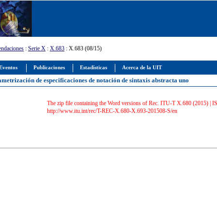
ndaciones
:
Serie X
:
X.683
: X.683 (08/15)
Eventos
Publicaciones
Estadísticas
Acerca de la UIT
ametrización de especificaciones de notación de sintaxis abstracta uno
The zip file containing the Word versions of Rec. ITU-T X.680 (2015) |
http://www.itu.int/rec/T-REC-X.680-X.693-201508-S/en