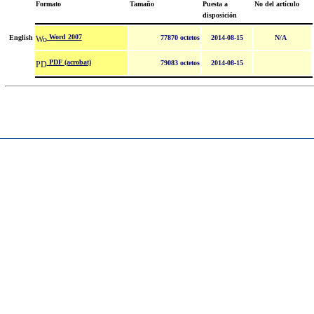
Formato
Tamaño
Puesta a
No del artículo
disposición
Word 2007
English
77870 octetos
2014-08-15
N/A
PDF (acrobat)
79083 octetos
2014-08-15