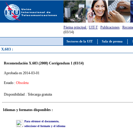
Página principal
:
UIT-T
:
Publicaciones
:
Recome
(03/14)
Sectores de la UIT
Sala de prensa
X.683 :
Recomendación X.683 (2008) Corrigendum 1 (03/14)
Aprobada en 2014-03-01
Estado :
Obsoleta
Disponibilidad :
Telecarga gratuita
Idiomas y formatos disponibles :
Para obtener el documento,
seleccione el formato y el idioma