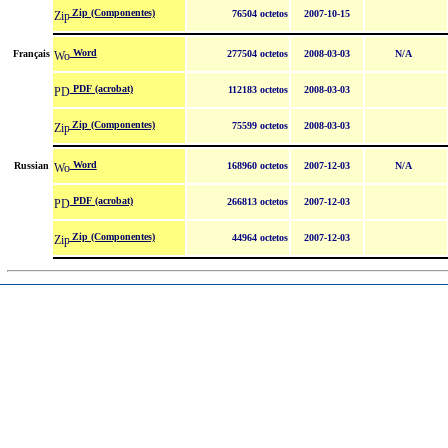
Zip (Componentes)
76504 octetos
2007-10-15
Word
Français
277504 octetos
2008-03-03
N/A
PDF (acrobat)
112183 octetos
2008-03-03
Zip (Componentes)
75599 octetos
2008-03-03
Word
Russian
168960 octetos
2007-12-03
N/A
PDF (acrobat)
266813 octetos
2007-12-03
Zip (Componentes)
44964 octetos
2007-12-03