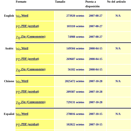
Formato
Tamaño
Puesta a
No del artículo
disposición
Word
English
273920 octetos
2007-08-27
N/A
PDF (acrobat)
103110 octetos
2007-08-27
Zip (Componentes)
74988 octetos
2007-08-27
Word
Arabic
149504 octetos
2008-04-15
N/A
PDF (acrobat)
269687 octetos
2008-04-15
Zip (Componentes)
56182 octetos
2008-04-15
Word
Chinese
2025472 octetos
2007-10-28
N/A
PDF (acrobat)
209387 octetos
2007-10-28
Zip (Componentes)
729131 octetos
2007-10-28
Word
Español
278016 octetos
2007-10-15
N/A
PDF (acrobat)
102022 octetos
2007-10-15