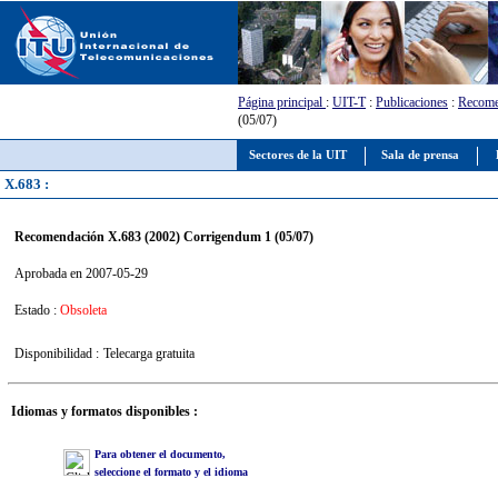
Página principal
:
UIT-T
:
Publicaciones
:
Recome
(05/07)
Sectores de la UIT
Sala de prensa
X.683 :
Recomendación X.683 (2002) Corrigendum 1 (05/07)
Aprobada en 2007-05-29
Estado :
Obsoleta
Disponibilidad :
Telecarga gratuita
Idiomas y formatos disponibles :
Para obtener el documento,
seleccione el formato y el idioma