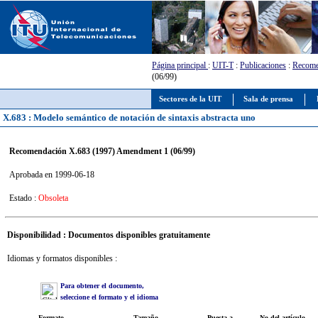
Página principal
:
UIT-T
:
Publicaciones
:
Recome
(06/99)
Sectores de la UIT
Sala de prensa
X.683 : Modelo semántico de notación de sintaxis abstracta uno
Recomendación X.683 (1997) Amendment 1 (06/99)
Aprobada en 1999-06-18
Estado :
Obsoleta
Disponibilidad : Documentos disponibles gratuitamente
Idiomas y formatos disponibles :
Para obtener el documento,
seleccione el formato y el idioma
Formato
Tamaño
Puesta a
No del artículo