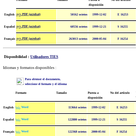
disposición
PDF (acrobat)
English
50162 octetos
1999-12-02
E 16253
PDF (acrobat)
Español
60556 octetos
1999-12-21
S 16255
PDF (acrobat)
Français
263013 octetos
2000-05-04
F 16254
Disponibilidad :
Utilisadores TIES
Idiomas y formatos disponibles :
Para obtener el documento,
seleccione el formato y el idioma
Formato
Tamaño
Puesta a
No del artículo
disposición
Word
English
113664 octetos
1999-12-02
E 16253
Word
Español
122880 octetos
1999-12-21
S 16255
Word
Français
122368 octetos
2000-05-04
F 16254