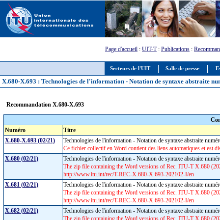
Page d'accueil
:
UIT-T
:
Publications
:
Recommand
Secteurs de l'UIT
Salle de presse
E
X.680-X.693 : Technologies de l'information - Notation de syntaxe abstraite n
Recommandation X.680-X.693
Com
Numéro
Titre
X.680-X.693 (02/21)
Technologies de l'information - Notation de syntaxe abstraite nu
Ce fichier collectif en Word contient des liens automatiques et est di
X.680 (02/21)
Technologies de l'information - Notation de syntaxe abstraite numér
The zip file containing the Word versions of Rec. ITU-T X.680 (
http://www.itu.int/rec/T-REC-X.680-X.693-202102-I/en
X.681 (02/21)
Technologies de l'information - Notation de syntaxe abstraite numér
The zip file containing the Word versions of Rec. ITU-T X.680 (
http://www.itu.int/rec/T-REC-X.680-X.693-202102-I/en
X.682 (02/21)
Technologies de l'information - Notation de syntaxe abstraite numér
The zip file containing the Word versions of Rec. ITU-T X.680 (