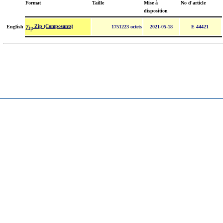
Format
Taille
Mise à
No d'article
disposition
Zip (Composants)
English
1751223 octets
2021-05-18
E 44421