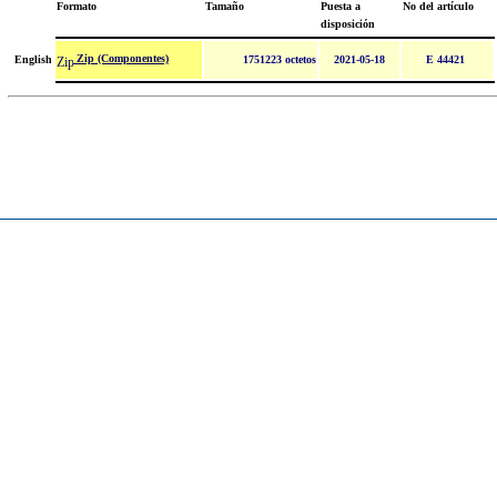
Formato
Tamaño
Puesta a
No del artículo
disposición
Zip (Componentes)
English
1751223 octetos
2021-05-18
E 44421