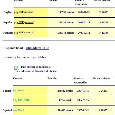
disposición
PDF (acrobat)
English
198952 octetos
2004-11-15
E 26383
PDF (acrobat)
Español
207188 octetos
2005-02-14
S 26385
PDF (acrobat)
Français
208314 octetos
2005-02-14
F 26384
Disponibilidad :
Utilisadores TIES
Idiomas y formatos disponibles :
Para obtener el documento,
seleccione el formato y el idioma
Formato
Tamaño
Puesta a
No del artículo
disposición
Word
English
248832 octetos
2004-11-15
E 26383
Zip (Word)
45767 octetos
2004-11-15
Word
Español
114688 octetos
2005-02-11
S 26385