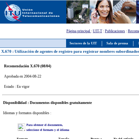
Página principal
:
UIT-T
:
Publicaciones
:
Recome
Sectores de la UIT
Sala de prensa
X.670 : Utilización de agentes de registro para registrar nombres subordinad
Recomendación X.670 (08/04)
Aprobada en 2004-08-22
Estado : En vigor
Disponibilidad : Documentos disponibles gratuitamente
Idiomas y formatos disponibles :
Para obtener el documento,
seleccione el formato y el idioma
Formato
Tamaño
Puesta a
No del artículo