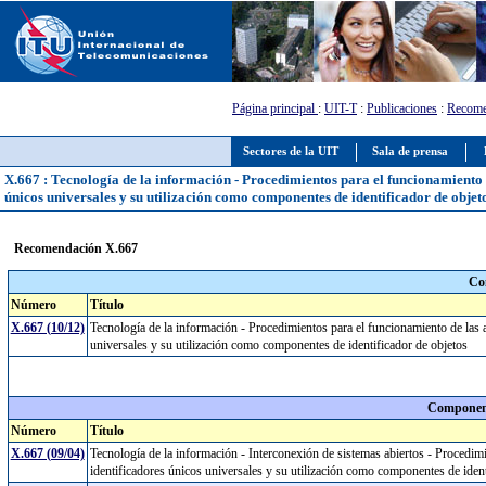
Página principal
:
UIT-T
:
Publicaciones
:
Recome
Sectores de la UIT
Sala de prensa
X.667 : Tecnología de la información - Procedimientos para el funcionamiento de
únicos universales y su utilización como componentes de identificador de objet
Recomendación X.667
Co
Número
Título
X.667 (10/12)
Tecnología de la información - Procedimientos para el funcionamiento de las a
universales y su utilización como componentes de identificador de objetos
Component
Número
Título
X.667 (09/04)
Tecnología de la información - Interconexión de sistemas abiertos - Procedim
identificadores únicos universales y su utilización como componentes de ide