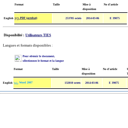
Format
Taille
Mise à
No d'article
disposition
PDF (acrobat)
English
253785 octets
2014-03-06
E 39075
Disponibilité :
Utilisateurs TIES
Langues et formats disponibles :
Pour obtenir le document,
sélectionnez le format et la langue
Format
Taille
Mise à
No d'article
U
disposition
Word 2007
English
132010 octets
2014-03-06
E 39075