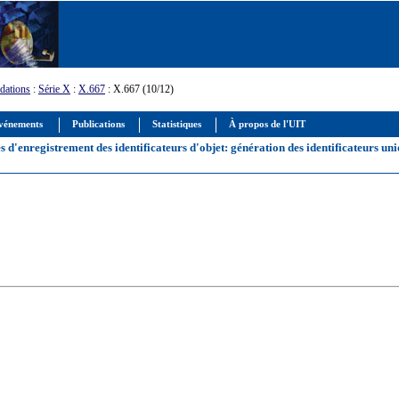
ations
:
Série X
:
X.667
: X.667 (10/12)
vénements
Publications
Statistiques
À propos de l'UIT
d'enregistrement des identificateurs d'objet: génération des identificateurs unique